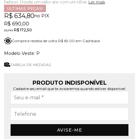
fashion. Desde um salto ate com um tênis.
Ler mais
ÚLTIMAS PEÇAS!
R$ 634,80
no PIX
R$ 690,00
4x
R$ 172,50
Compre e receba de volta R$ 69,00 em Cashback
P
TABELA DE MEDIDAS
PRODUTO INDISPONÍVEL
Cadastre seu email que te avisaremos quando estiver disponível:
AVISE-ME