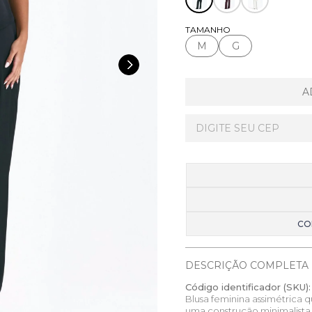
TAMANHO
M
G
A
CO
DESCRIÇÃO COMPLETA
Código identificador (SKU):
Blusa feminina assimétric
uma construção minimalista e