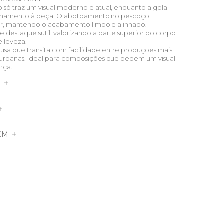
ó traz um visual moderno e atual, enquanto a gola
refinamento à peça. O abotoamento no pescoço
tir, mantendo o acabamento limpo e alinhado.
e destaque sutil, valorizando a parte superior do corpo
e leveza.
blusa que transita com facilidade entre produções mais
 urbanas. Ideal para composições que pedem um visual
nça.
S
EM