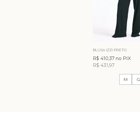
BLUSA IZZI PRETO
R$ 410,37
no PIX
R$ 431,97
M
G