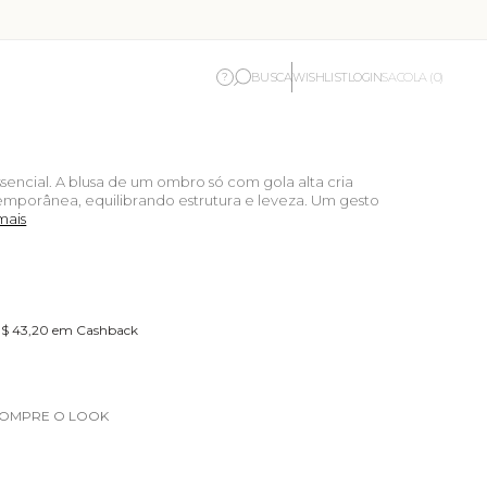
BUSCA
WISHLIST
LOGIN
?
SACOLA (0)
ssencial. A blusa de um ombro só com gola alta cria
emporânea, equilibrando estrutura e leveza. Um gesto
mais
 R$ 43,20 em Cashback
OMPRE O LOOK