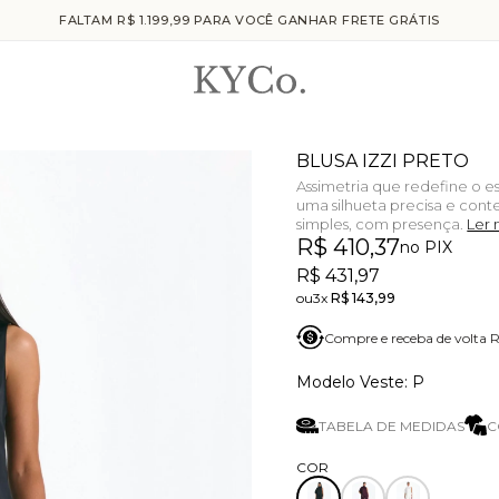
FALTAM R$ 1.199,99 PARA VOCÊ GANHAR FRETE GRÁTIS
BLUSA IZZI PRETO
Assimetria que redefine o e
uma silhueta precisa e cont
simples, com presença.
Ler 
R$ 410,37
no PIX
R$ 431,97
3x
R$ 143,99
Compre e receba de volta
P
TABELA DE MEDIDAS
C