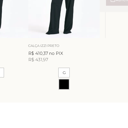
CALÇA IZZI PRETO
R$ 410,37
no PIX
R$ 431,97
G