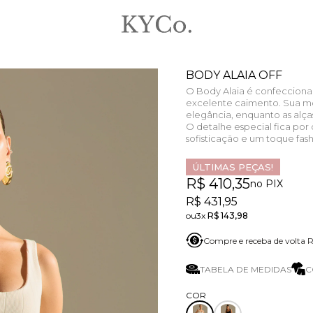
BODY ALAIA OFF
O Body Alaia é confeccion
excelente caimento. Sua mo
elegância, enquanto as alç
O detalhe especial fica por
sofisticação e um toque fas
ÚLTIMAS PEÇAS!
R$ 410,35
no PIX
R$ 431,95
3x
R$ 143,98
Compre e receba de volta
TABELA DE MEDIDAS
C