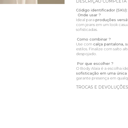
DESCRIÇÃO COMPLETA
Código identificador (SKU):
Onde usar ?
Ideal para
produções versá
com jeans em um look casual
sofisticadas.
Como combinar ?
Use com
calça pantalona, s
estilos. Finalize com salto a
despojado.
Por que escolher ?
O Body Alaia é a escolha i
sofisticação em uma única
garante presença em qualq
TROCAS E DEVOLUÇÕE