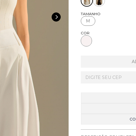
TAMANHO
M
COR
A
CO