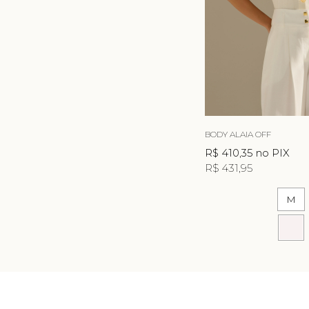
BODY ALAIA OFF
R$ 410,35
no PIX
R$ 431,95
M