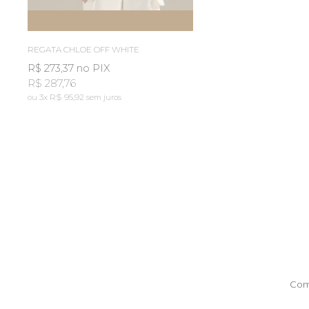
ESGOTOU
AVISE-ME
REGATA CHLOE OFF WHITE
R$ 273,37
no PIX
R$ 287,76
3x
R$ 95,92
sem juros
Com