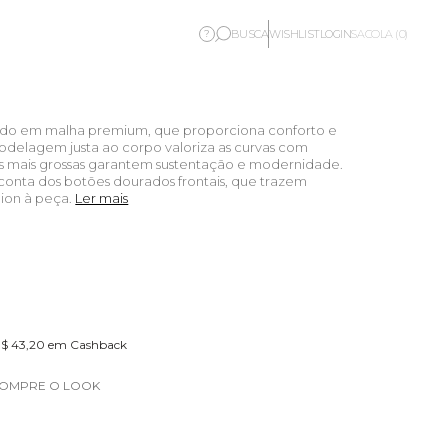
BUSCA
WISHLIST
LOGIN
?
SACOLA (0)
ado em malha premium, que proporciona conforto e
delagem justa ao corpo valoriza as curvas com
as mais grossas garantem sustentação e modernidade.
 conta dos botões dourados frontais, que trazem
hion à peça.
Ler mais
 R$ 43,20 em Cashback
OMPRE O LOOK