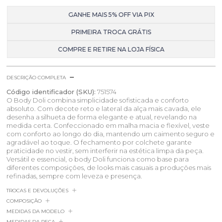
GANHE MAIS 5% OFF VIA PIX
PRIMEIRA TROCA GRÁTIS
COMPRE E RETIRE NA LOJA FÍSICA
DESCRIÇÃO COMPLETA
Código identificador (SKU):
751574
O Body Doli combina simplicidade sofisticada e conforto
absoluto. Com decote reto e lateral da alça mais cavada, ele
desenha a silhueta de forma elegante e atual, revelando na
medida certa. Confeccionado em malha macia e flexível, veste
com conforto ao longo do dia, mantendo um caimento seguro e
agradável ao toque. O fechamento por colchete garante
praticidade no vestir, sem interferir na estética limpa da peça.
Versátil e essencial, o body Doli funciona como base para
diferentes composições, de looks mais casuais a produções mais
refinadas, sempre com leveza e presença.
TROCAS E DEVOLUÇÕES
COMPOSIÇÃO
MEDIDAS DA MODELO
MEDIDAS DA PEÇA