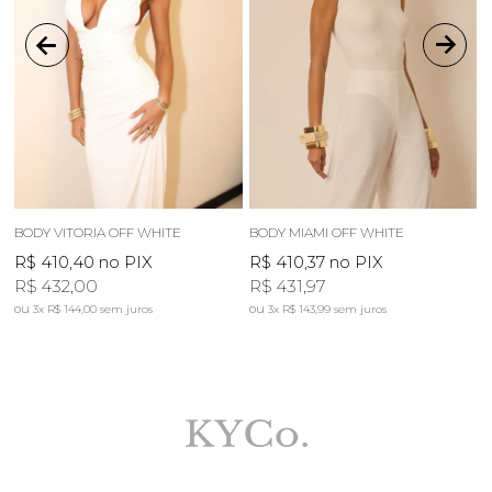
BODY VITORIA OFF WHITE
BODY MIAMI OFF WHITE
B
R$ 410,40
no PIX
R$ 410,37
no PIX
R$ 432,00
R$ 431,97
3x
R$ 144,00
sem juros
3x
R$ 143,99
sem juros