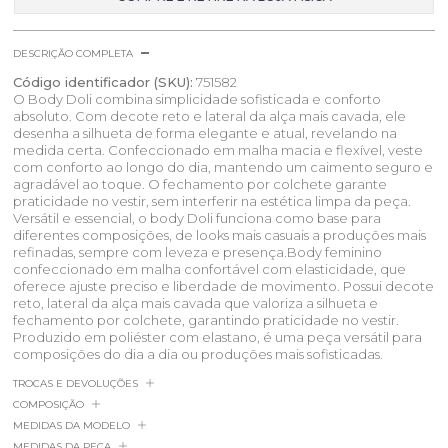
DESCRIÇÃO COMPLETA
Código identificador (SKU):
751582
O Body Doli combina simplicidade sofisticada e conforto
absoluto. Com decote reto e lateral da alça mais cavada, ele
desenha a silhueta de forma elegante e atual, revelando na
medida certa. Confeccionado em malha macia e flexível, veste
com conforto ao longo do dia, mantendo um caimento seguro e
agradável ao toque. O fechamento por colchete garante
praticidade no vestir, sem interferir na estética limpa da peça.
Versátil e essencial, o body Doli funciona como base para
diferentes composições, de looks mais casuais a produções mais
refinadas, sempre com leveza e presença.Body feminino
confeccionado em malha confortável com elasticidade, que
oferece ajuste preciso e liberdade de movimento. Possui decote
reto, lateral da alça mais cavada que valoriza a silhueta e
fechamento por colchete, garantindo praticidade no vestir.
Produzido em poliéster com elastano, é uma peça versátil para
composições do dia a dia ou produções mais sofisticadas.
TROCAS E DEVOLUÇÕES
COMPOSIÇÃO
MEDIDAS DA MODELO
MEDIDAS DA PEÇA