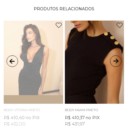
PRODUTOS RELACIONADOS
ESGOTOU
AVISE-ME
BODY VITORIA PRETO
BODY MIAMI PRETO
R$ 410,40
no PIX
R$ 410,37
no PIX
R$ 432,00
R$ 431,97