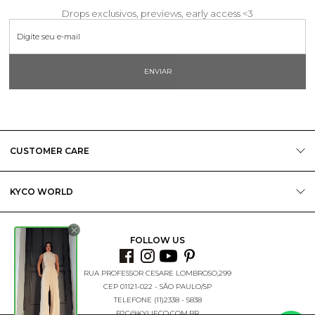
Drops exclusivos, previews, early access <3
ENVIAR
CUSTOMER CARE
KYCO WORLD
FOLLOW US
RUA PROFESSOR CESARE LOMBROSO,299
CEP 01121-022 - SÃO PAULO/SP
TELEFONE (11)2338 - 5838
B2C@KYLIECO.COM.BR