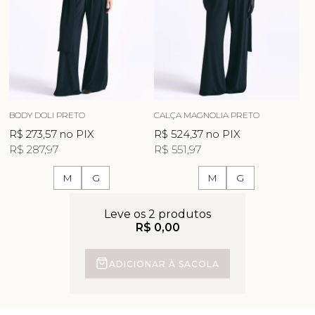
BODY DOLI PRETO
CALÇA MAGNOLIA PRETO
R$ 273,57
no PIX
R$ 524,37
no PIX
R$ 287,97
R$ 551,97
M
G
M
G
Leve os 2 produtos
R$ 0,00
ADICIONAR À SACOLA