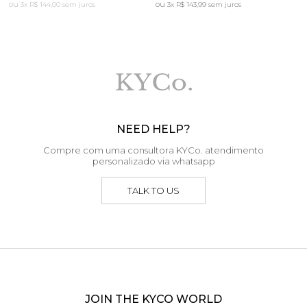
3x
R$ 144,00
sem juros
3x
R$ 143,99
sem juros
NEED HELP?
Compre com uma consultora KYCo. atendimento
personalizado via whatsapp
TALK TO US
JOIN THE KYCO WORLD