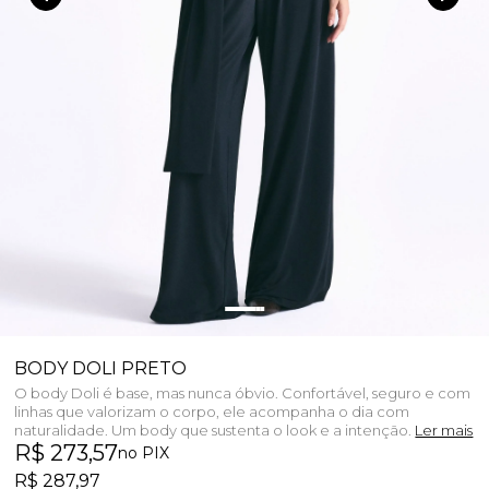
BODY DOLI PRETO
O body Doli é base, mas nunca óbvio. Confortável, seguro e com
linhas que valorizam o corpo, ele acompanha o dia com
naturalidade. Um body que sustenta o look e a intenção.
Ler mais
R$ 273,57
no PIX
R$ 287,97