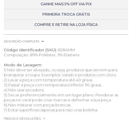
GANHE MAIS 5% OFF VIA PIX
PRIMEIRA TROCA GRÁTIS
COMPRE E RETIRE NA LOJA FÍSICA
DESCRIÇÃO COMPLETA
Código identificador (SKU):
828AMM
Composição: 89% Poliéster, 11% Elastano
Modo de Lavagem:
1) Não deve ser alvejado, ou seja, produtos que servem para
branquear a roupa. Exemplos: Vanish e produtos com cloro.
2) Lavar a peça com temperatura até 40 graus.
3) Passar a peça com temperatura inferior 110 graus.
4) Não usar secadora.
5) Secar preferencialmente em um lugar plano. Pendurar as
peças no varal pode criar marcas e deformar a sua peça.
6) Não misturar com peças brancas.
7) Evitar superfícies ásperas para não criar bolinha.
TROCAS E DEVOLUÇÕES