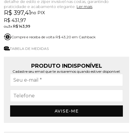
detalhe de estilo e zíper invisível nas costas, garantindo
praticidade e acabamento elegante.
Ler mais
R$ 397,41
no PIX
R$ 431,97
3x
R$ 143,99
Compre e receba de volta R$ 43,20 em Cashback
TABELA DE MEDIDAS
PRODUTO INDISPONÍVEL
Cadastre seu email que te avisaremos quando estiver disponível:
AVISE-ME