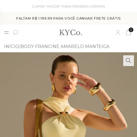
CUPOM "KYCO10" PARA PRIMEIRA COMPRA
FALTAM R$ 1.199,99 PARA VOCÊ GANHAR FRETE GRÁTIS
0
INÍCIO
BODY FRANCINE AMARELO MANTEIGA