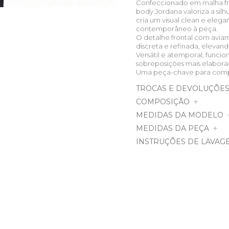
Confeccionado em malha fr
body Jordana valoriza a sil
cria um visual clean e eleg
contemporâneo à peça.
O detalhe frontal com avia
discreta e refinada, elevan
Versátil e atemporal, funcio
sobreposições mais elaborad
Uma peça-chave para compos
TROCAS E DEVOLUÇÕE
COMPOSIÇÃO
MEDIDAS DA MODELO
MEDIDAS DA PEÇA
INSTRUÇÕES DE LAVAG