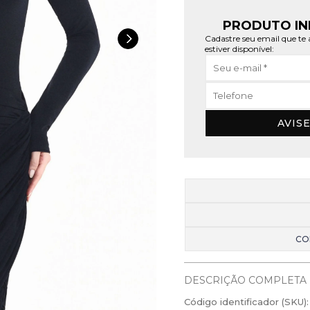
PRODUTO IN
Cadastre seu email que t
estiver disponível:
AVIS
CO
DESCRIÇÃO COMPLETA
Código identificador (SKU):