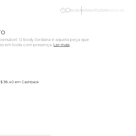
BUSCA
WISHLIST
LOGIN
?
SACOLA (0)
TO
ispensável. O body Jordana é aquela peça que
les em looks com presença.
Ler mais
 R$ 38,40 em Cashback