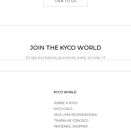
TALK TO US
JOIN THE KYCO WORLD
Drops exclusivos, previews, early access <3
KYCO WORLD
SOBRE A KYCO
KYCO GIRLS
SEJA UMA REVENDEDORA
TRABALHE CONOSCO
PERSONAL SHOPPER