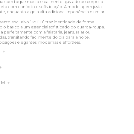
ia com toque macio e caimento ajustado ao corpo, o
hueta com conforto e sofisticação. A modelagem justa
ante, enquanto a gola alta adiciona imponência e um ar
mento exclusivo “KYCO” traz identidade de forma
do o básico a um essencial sofisticado do guarda-roupa.
na perfeitamente com alfaiataria, jeans, saias ou
as, transitando facilmente do dia para a noite.
ições elegantes, modernas e effortless.
S
EM