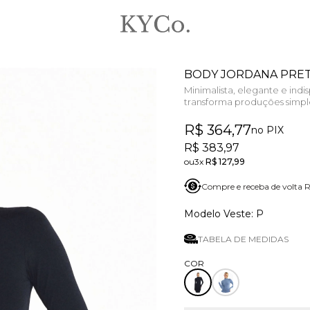
BODY JORDANA PRE
Minimalista, elegante e ind
transforma produções simp
R$ 364,77
no PIX
R$ 383,97
3x
R$ 127,99
Compre e receba de volta
P
TABELA DE MEDIDAS