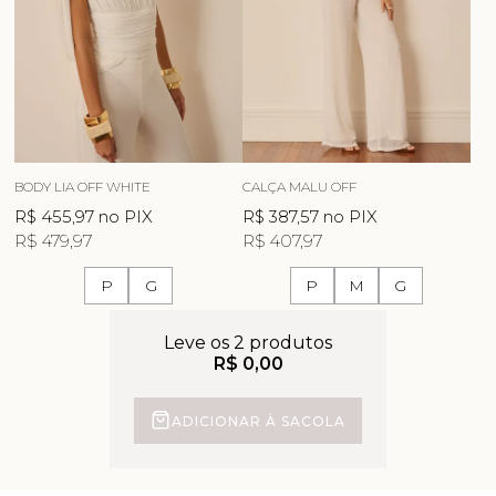
BODY LIA OFF WHITE
CALÇA MALU OFF
R$ 455,97
no PIX
R$ 387,57
no PIX
R$ 479,97
R$ 407,97
P
G
P
M
G
Leve os 2 produtos
R$ 0,00
ADICIONAR À SACOLA