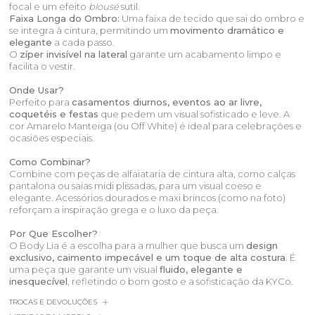
focal e um efeito
blousé
sutil.
Faixa Longa do Ombro:
Uma faixa de tecido que sai do ombro e
se integra à cintura, permitindo um
movimento dramático e
elegante
a cada passo.
O
zíper invisível na lateral
garante um acabamento limpo e
facilita o vestir.
Onde Usar?
Perfeito para
casamentos diurnos, eventos ao ar livre,
coquetéis e festas
que pedem um visual sofisticado e leve. A
cor Amarelo Manteiga (ou Off White) é ideal para celebrações e
ocasiões especiais.
Como Combinar?
Combine com peças de alfaiataria de cintura alta, como calças
pantalona ou saias midi plissadas, para um visual coeso e
elegante. Acessórios dourados e maxi brincos (como na foto)
reforçam a inspiração grega e o luxo da peça.
Por Que Escolher?
O Body Lia é a escolha para a mulher que busca um
design
exclusivo, caimento impecável e um toque de alta costura
. É
uma peça que garante um visual
fluido, elegante e
inesquecível
, refletindo o bom gosto e a sofisticação da KYCo.
TROCAS E DEVOLUÇÕES