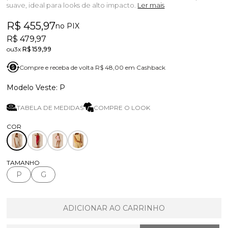
suave, ideal para looks de alto impacto.
Ler mais
R$ 455,97
no PIX
R$ 479,97
3x
R$ 159,99
Compre e receba de volta R$ 48,00 em Cashback
P
TABELA DE MEDIDAS
COMPRE O LOOK
TAMANHO
P
G
ADICIONAR AO CARRINHO