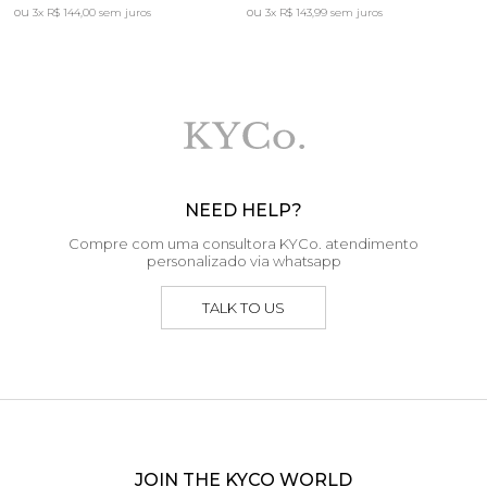
3x
R$ 144,00
sem juros
3x
R$ 143,99
sem juros
NEED HELP?
Compre com uma consultora KYCo. atendimento
personalizado via whatsapp
TALK TO US
JOIN THE KYCO WORLD