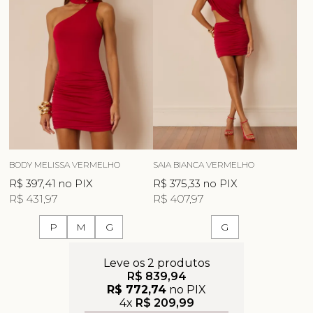
BODY MELISSA VERMELHO
SAIA BIANCA VERMELHO
R$ 397,41
no PIX
R$ 375,33
no PIX
R$ 431,97
R$ 407,97
P
M
G
G
Leve os 2 produtos
R$ 839,94
R$ 772,74
no PIX
4x
R$ 209,99