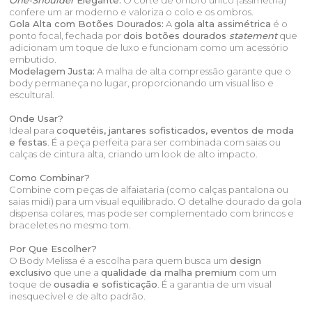
One-Shoulder
Elegante:
O corte de ombro único (assimetria)
confere um ar moderno e valoriza o colo e os ombros.
Gola Alta com Botões Dourados:
A
gola alta assimétrica
é o
ponto focal, fechada por
dois botões dourados
statement
que
adicionam um toque de luxo e funcionam como um acessório
embutido.
Modelagem Justa:
A malha de alta compressão garante que o
body permaneça no lugar, proporcionando um visual liso e
escultural.
Onde Usar?
Ideal para
coquetéis, jantares sofisticados, eventos de moda
e festas
. É a peça perfeita para ser combinada com saias ou
calças de cintura alta, criando um look de alto impacto.
Como Combinar?
Combine com peças de alfaiataria (como calças pantalona ou
saias midi) para um visual equilibrado. O detalhe dourado da gola
dispensa colares, mas pode ser complementado com brincos e
braceletes no mesmo tom.
Por Que Escolher?
O Body Melissa é a escolha para quem busca um
design
exclusivo
que une a
qualidade da malha premium
com um
toque de
ousadia e sofisticação
. É a garantia de um visual
inesquecível e de alto padrão.