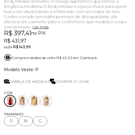
Body Melissa Vermelho: O Design Assimétrico que Define a
Elegância Moderna O Body Melissa é a peça-chave para quem
busca um visual ousado e sofisticado com um toque de luxo.
Confeccionado em malha premium de alta qualidade, ele
oferece um caimento justo e confortável, que modela o corpo
com precisão.
Ler mais
R$ 397,41
no PIX
R$ 431,97
3x
R$ 143,99
Compre e receba de volta R$ 43,20 em Cashback
P
TABELA DE MEDIDAS
COMPRE O LOOK
TAMANHO
P
M
G