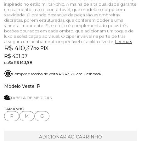
inspirado no estilo militar-chic. A malha de alta qualidade garante
um caimento justo e confortável, que modela o corpo com
suavidade. O grande destaque da peça são as ombreiras
discretas, porém estruturadas, que conferem poder e uma
silhueta imponente. Este efeito é complementado pelos três
botões dourados em cada ombro, que adicionam um toque de
luxo e sofisticação ao visual. O zíper invisível na parte de trás
assegura um acabamento impecável e facilita o vestir.
Ler mais
R$ 410,37
no PIX
R$ 431,97
3x
R$ 143,99
Compre e receba de volta R$ 43,20 em Cashback
P
TABELA DE MEDIDAS
TAMANHO
P
M
G
ADICIONAR AO CARRINHO