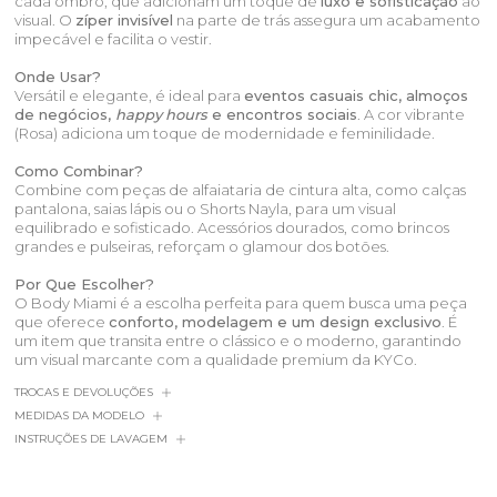
cada ombro, que adicionam um toque de
luxo e sofisticação
ao
visual. O
zíper invisível
na parte de trás assegura um acabamento
impecável e facilita o vestir.
Onde Usar?
Versátil e elegante, é ideal para
eventos casuais chic, almoços
de negócios,
happy hours
e encontros sociais
. A cor vibrante
(Rosa) adiciona um toque de modernidade e feminilidade.
Como Combinar?
Combine com peças de alfaiataria de cintura alta, como calças
pantalona, saias lápis ou o Shorts Nayla, para um visual
equilibrado e sofisticado. Acessórios dourados, como brincos
grandes e pulseiras, reforçam o glamour dos botões.
Por Que Escolher?
O Body Miami é a escolha perfeita para quem busca uma peça
que oferece
conforto, modelagem e um design exclusivo
. É
um item que transita entre o clássico e o moderno, garantindo
um visual marcante com a qualidade premium da KYCo.
TROCAS E DEVOLUÇÕES
MEDIDAS DA MODELO
INSTRUÇÕES DE LAVAGEM