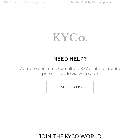
4x
R$ 149,99
sem juros
5x
R$ 287,99
sem juros
NEED HELP?
Compre com uma consultora KYCo. atendimento
personalizado via whatsapp
TALK TO US
JOIN THE KYCO WORLD