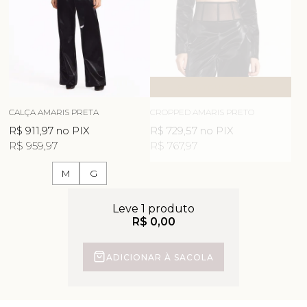
ESGOTOU
AVISE-ME
CALÇA AMARIS PRETA
CROPPED AMARIS PRETO
R$ 911,97
no PIX
R$ 729,57
no PIX
R$ 959,97
R$ 767,97
M
G
Leve 1 produto
R$ 0,00
ADICIONAR À SACOLA