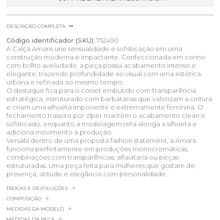
DESCRIÇÃO COMPLETA
Código identificador (SKU):
752490
A Calça Amaris une sensualidade e sofisticação em uma
construção moderna e impactante. Confeccionada em corino
com brilho aveludado, a peça possui acabamento intenso e
elegante, trazendo profundidade ao visual com uma estética
urbana e refinada ao mesmo tempo.
O destaque fica para o corset embutido com transparência
estratégica, estruturado com barbatanas que valorizam a cintura
e criam uma silhueta imponente e extremamente feminina. O
fechamento traseiro por zíper mantém o acabamento clean e
sofisticado, enquanto a modelagem reta alonga a silhueta e
adiciona movimento à produção.
Versátil dentro de uma proposta fashion statement, a Amaris
funciona perfeitamente em produções monocromáticas,
combinações com transparências, alfaiataria ou peças
estruturadas. Uma peça feita para mulheres que gostam de
presença, atitude e elegância com personalidade.
TROCAS E DEVOLUÇÕES
COMPOSIÇÃO
MEDIDAS DA MODELO
MEDIDAS DA PEÇA