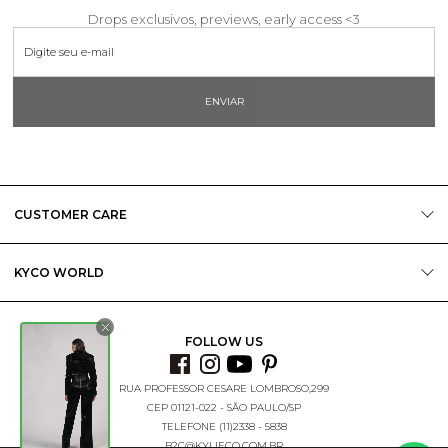
Drops exclusivos, previews, early access <3
ENVIAR
CUSTOMER CARE
KYCO WORLD
FOLLOW US
RUA PROFESSOR CESARE LOMBROSO,299
CEP 01121-022 - SÃO PAULO/SP
TELEFONE (11)2338 - 5838
B2C@KYLIECO.COM.BR