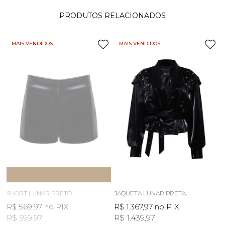
PRODUTOS RELACIONADOS
MAIS VENDIDOS
MAIS VENDIDOS
ESGOTOU
AVISE-ME
SHORT LUNAR PRETO
JAQUETA LUNAR PRETA
R$ 569,97
no PIX
R$ 1.367,97
no PIX
R$ 599,97
R$ 1.439,97