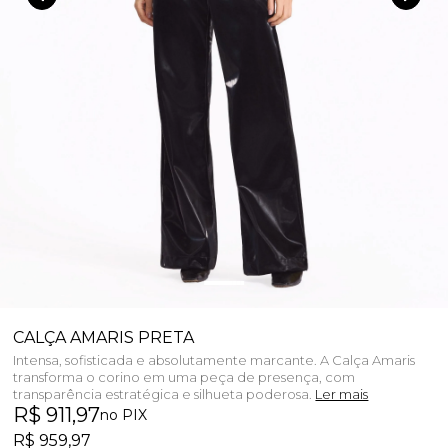
CALÇA AMARIS PRETA
Intensa, sofisticada e absolutamente marcante. A Calça Amaris
transforma o corino em uma peça de presença, com
transparência estratégica e silhueta poderosa.
Ler mais
R$ 911,97
no PIX
R$ 959,97