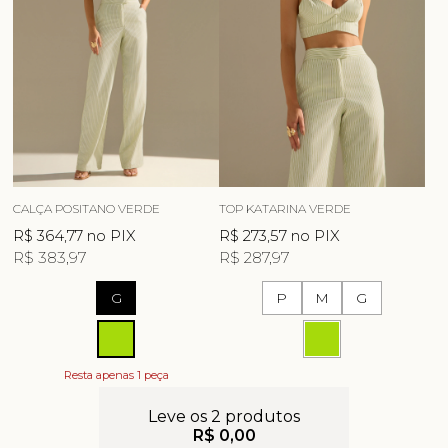
CALÇA POSITANO VERDE
TOP KATARINA VERDE
R$ 364,77
no PIX
R$ 273,57
no PIX
R$ 383,97
R$ 287,97
G
P
M
G
Resta apenas 1 peça
Leve os 2 produtos
R$ 0,00