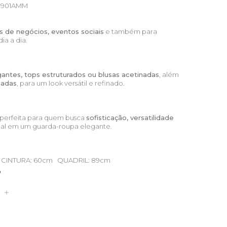
901AMM
es de negócios, eventos sociais
e também para
a a dia.
antes, tops estruturados ou blusas acetinadas
, além
cadas
, para um look versátil e refinado.
a perfeita para quem busca
sofisticação, versatilidade
ial em um guarda-roupa elegante.
m CINTURA: 60cm QUADRIL: 89cm
P
S