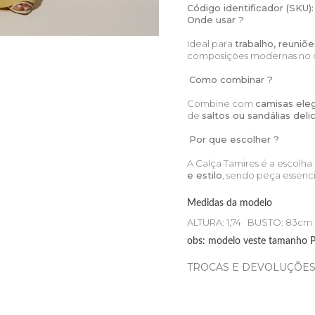
Código identificador (SKU):
Onde usar ?
Ideal para
trabalho, reuniõ
composições modernas no di
Como combinar ?
Combine com
camisas eleg
de
saltos ou sandálias deli
Por que escolher ?
A Calça Tamires é a escolh
e estilo
, sendo peça essenc
Medidas da modelo
ALTURA: 1,74 BUSTO: 83c
obs: modelo veste tamanho 
TROCAS E DEVOLUÇÕE