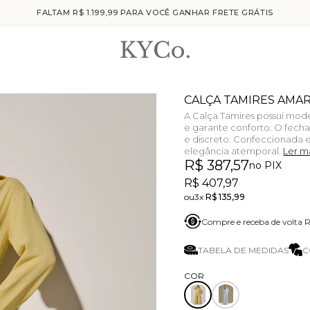
FALTAM R$ 1.199,99 PARA VOCÊ GANHAR FRETE GRÁTIS
CALÇA TAMIRES AMA
A Calça Tamires possui mode
e garante conforto. O fecha
e discreto. Confeccionada e
elegância atemporal.
Ler m
R$ 387,57
no PIX
R$ 407,97
3x
R$ 135,99
Compre e receba de volta
TABELA DE MEDIDAS
C