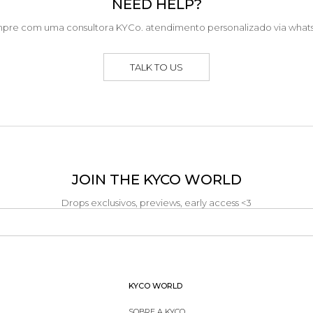
NEED HELP?
pre com uma consultora KYCo. atendimento personalizado via what
TALK TO US
JOIN THE KYCO WORLD
Drops exclusivos, previews, early access <3
KYCO WORLD
SOBRE A KYCO