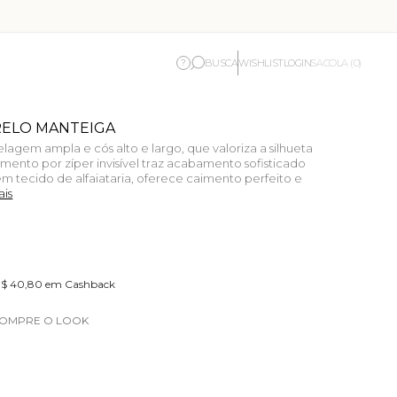
BUSCA
WISHLIST
LOGIN
?
SACOLA (0)
RELO MANTEIGA
lagem ampla e cós alto e largo, que valoriza a silhueta
mento por zíper invisível traz acabamento sofisticado
m tecido de alfaiataria, oferece caimento perfeito e
ais
 R$ 40,80 em Cashback
OMPRE O LOOK