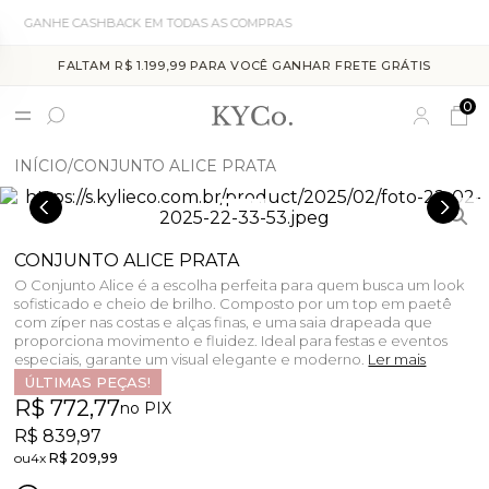
ASHBACK EM TODAS AS COMPRAS
CUPOM "KYCO
FALTAM R$ 1.199,99 PARA VOCÊ GANHAR FRETE GRÁTIS
0
INÍCIO
CONJUNTO ALICE PRATA
CONJUNTO ALICE PRATA
O Conjunto Alice é a escolha perfeita para quem busca um look
sofisticado e cheio de brilho. Composto por um top em paetê
com zíper nas costas e alças finas, e uma saia drapeada que
proporciona movimento e fluidez. Ideal para festas e eventos
especiais, garante um visual elegante e moderno.
Ler mais
ÚLTIMAS PEÇAS!
R$ 772,77
no PIX
R$ 839,97
4x
R$ 209,99