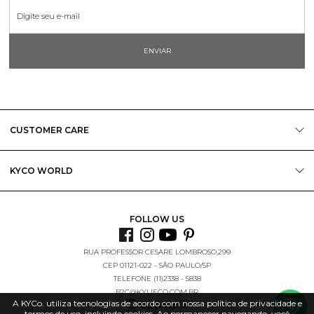
ENVIAR
CUSTOMER CARE
KYCO WORLD
FOLLOW US
RUA PROFESSOR CESARE LOMBROSO,299
CEP 01121-022 - SÃO PAULO/SP
TELEFONE (11)2338 - 5838
B2C@KYLIECO.COM.BR
A KYCo. utiliza tecnologias de acordo com nossa política de privacidade e
termos de uso, incluindo cookies. Ao permanecer navegando, você