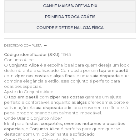
GANHE MAIS 5% OFF VIA PIX
PRIMEIRA TROCA GRÁTIS
COMPRE E RETIRE NA LOJA FÍSICA
DESCRIÇÃO COMPLETA
Código identificador (SKU):
11543
Conjunto Alice
O
Conjunto Alice
é a escolha ideal para quem deseja um look
deslumbrante e sofisticado. Composto por um
top em paetê
com
zíper nas costas
e
alças finas
, e uma
saia drapeada
que
combina elegância e estilo, esse conjunto é perfeito para
ocasiões especiais.
Ajuste do Conjunto Alice
O
top em paetê
com
zíper nas costas
garante um ajuste
perfeito e confortável, enquanto as
alças
oferecem suporte e
sofisticação. A
saia drapeada
adiciona movimento e fluidez à
peça, proporcionando um caimento impecável.
Onde Usar o Conjunto Alice?
Ideal para
festas, coquetéis, eventos noturnos e ocasiões
especiais
, o
Conjunto Alice
é perfeito para quem quer se
destacar com um look brilhante e sofisticado.
Como Combinar o Conjunto Alice?