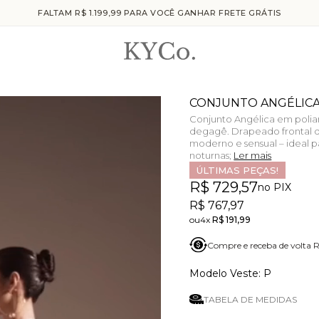
FALTAM R$ 1.199,99 PARA VOCÊ GANHAR FRETE GRÁTIS
CONJUNTO ANGÉLICA
Conjunto Angélica em poli
degagê. Drapeado frontal del
moderno e sensual – ideal p
noturnas;
Ler mais
ÚLTIMAS PEÇAS!
R$ 729,57
no PIX
R$ 767,97
4x
R$ 191,99
Compre e receba de volta
P
TABELA DE MEDIDAS