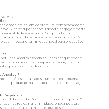
767BCO
lica?
nfeccionado em poliamida premium, com acabamento
cável. A parte superior possui decote degagê e frente
com sensualidade e elegância. O top conta com
ntal, adicionando textura e movimento ao visual. A
ok com frescor e feminilidade, ideal para produções
lica ?
os noturnos, jantares especiais ou ocasiões que pedem
 também pode ser usado separadamente, criando
sáteis para o seu guarda-roupa.
 Angélica ?
fino, acessórios metalizados e uma clutch pequena
 Para uma produção mais ousada, aposte em maquiagem
.
to Angélica ?
 sensualidade e elegância em uma única proposta. O
nte única realçam a feminilidade, enquanto a saia
escolha certeira para mulheres que desejam