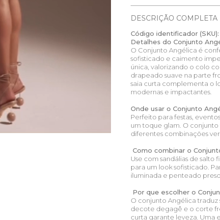
DESCRIÇÃO COMPLETA
Código identificador (SKU):
Detalhes do Conjunto Angé
O Conjunto Angélica é co
sofisticado e caimento impe
única, valorizando o colo 
drapeado suave na parte fro
saia curta complementa o lo
modernas e impactantes.
Onde usar o Conjunto Angé
Perfeito para festas, event
um toque glam. O conjunto
diferentes combinações ver
Como combinar o Conjunto
Use com sandálias de salto 
para um look sofisticado.
iluminada e penteado preso
Por que escolher o Conjun
O conjunto Angélica traduz
decote degagê e o corte fre
curta garante leveza. Uma 