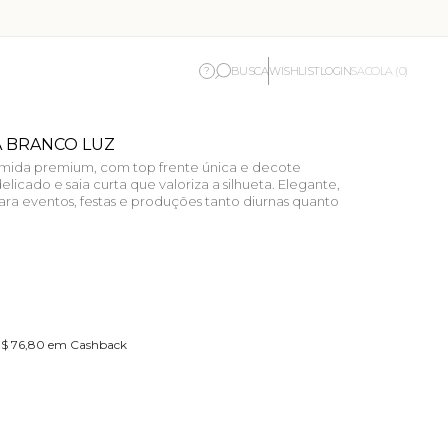
BUSCA
WISHLIST
LOGIN
?
SACOLA (0)
 BRANCO LUZ
amida premium, com top frente única e decote
icado e saia curta que valoriza a silhueta. Elegante,
ara eventos, festas e produções tanto diurnas quanto
 R$ 76,80 em Cashback