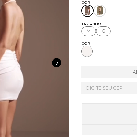
TAMANHO
M
G
COR
A
CO