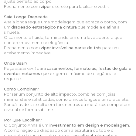
ajuste perfeito ao corpo.
Fechamento com
zíper
discreto para facilitar o vestir.
Saia Longa Drapeada:
A saia longa segue uma modelagem que abraça o corpo, com
um
drapeado estratégico na cintura
que modela e afina a
silhueta.
O caimento é fluido, terminando em uma leve abertura que
confere movimento e elegância.
Fechamento com
zíper invisível na parte de trás
para um
acabamento impecável.
Onde Usar?
Peça
statement
para
casamentos, formaturas, festas de gala e
eventos noturnos
que exigem o máximo de elegância e
requinte.
Como Combinar?
Por ser um conjunto de alto impacto, combine com joias
minimalistas e sofisticadas, como brincos longos e um bracelete.
Sandálias de salto alto em tons neutros ou metálicos completam
o visual de forma sublime.
Por Que Escolher?
O Conjunto Anna é um
investimento em design e modelagem
.
A combinação do drapeado com a estrutura do top e o
caimento da saia garante um visual
escultural, elegante e