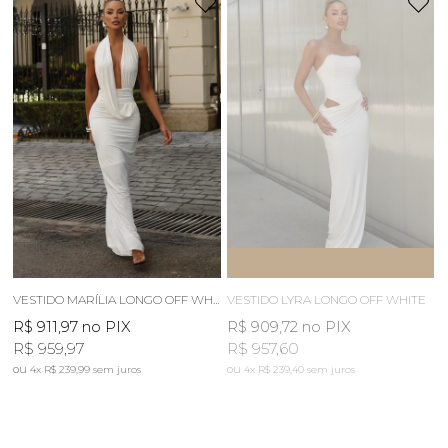
ESGOTOU
AVISE-ME
VESTIDO MARÍLIA LONGO OFF WHITE
VESTIDO LYRA LONGO OFF WHITE
R$ 911,97
no PIX
R$ 909,72
no PIX
R$ 959,97
R$ 957,60
4x
R$ 239,99
sem juros
4x
R$ 239,40
sem juros