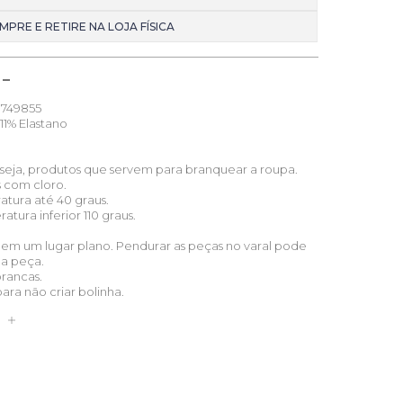
MPRE E RETIRE NA LOJA FÍSICA
749855
11% Elastano
u seja, produtos que servem para branquear a roupa.
s com cloro.
atura até 40 graus.
tura inferior 110 graus.
 em um lugar plano. Pendurar as peças no varal pode
ua peça.
brancas.
para não criar bolinha.
S