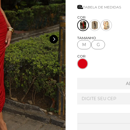
TABELA DE MEDIDAS
TAMANHO
M
G
COR
A