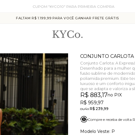
CUPOM "KYCO10" PARA PRIMEIRA COMPRA
FALTAM R$ 1.199,99 PARA VOCÊ GANHAR FRETE GRÁTIS
CONJUNTO CARLOTA
Conjunto Carlota: A Expre
Desenhado para a mulher qu
fusão sublime de modernid
poliamida premium. Este te
luxuoso e um conforto ini
que se adapta e valoriza a s
R$ 883,17
no PIX
R$ 959,97
4x
R$ 239,99
Compre e receba de volta
P