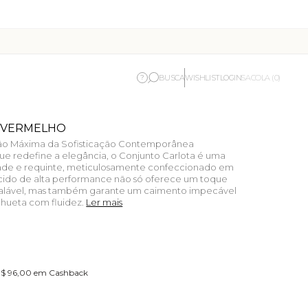
BUSCA
WISHLIST
LOGIN
?
SACOLA (0)
 VERMELHO
ssão Máxima da Sofisticação Contemporânea
e redefine a elegância, o Conjunto Carlota é uma
ade e requinte, meticulosamente confeccionado em
cido de alta performance não só oferece um toque
gualável, mas também garante um caimento impecável
ilhueta com fluidez.
Ler mais
 R$ 96,00 em Cashback