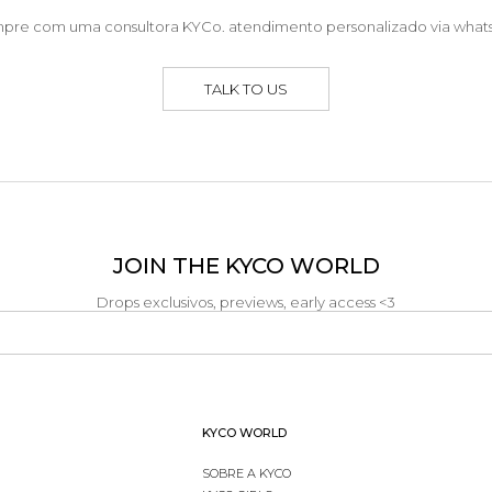
pre com uma consultora KYCo. atendimento personalizado via what
TALK TO US
JOIN THE KYCO WORLD
Drops exclusivos, previews, early access <3
KYCO WORLD
SOBRE A KYCO