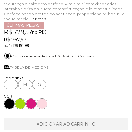
segurança e caimento perfeito. A saia mini com drapeados
laterais valoriza a silhueta com sofisticação e leve sensualidade.
Confeccionado em tecido acetinado, proporciona brilho sutil e
toque macio.
Ler mais
ÚLTIMAS PEÇAS!
R$ 729,57
no PIX
R$ 767,97
4x
R$ 191,99
Compre e receba de volta R$ 76,80 em Cashback
TABELA DE MEDIDAS
TAMANHO
P
M
G
COR
ADICIONAR AO CARRINHO