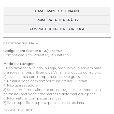
GANHE MAIS 5% OFF VIA PIX
PRIMEIRA TROCA GRÁTIS
COMPRE E RETIRE NA LOJA FÍSICA
DESCRIÇÃO COMPLETA
Código identificador (SKU):
734AMG
Composição: 89% Poliéster, 11% Elastano
Modo de Lavagem:
1) Não deve ser alvejado, ou seja, produtos que servem para
branquear a roupa. Exemplos: Vanish e produtos com cloro.
2) Lavar a peça com temperatura até 40 graus.
3) Passar a peça com temperatura inferior 110 graus.
4) Não usar secadora.
5) Secar preferencialmente em um lugar plano. Pendurar as
peças no varal pode criar marcas e deformar a sua peça.
6) Não misturar com peças brancas.
7) Evitar superfícies ásperas para não criar bolinha.
TROCAS E DEVOLUÇÕES