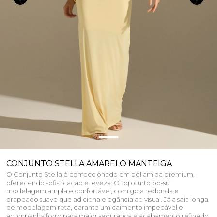
CONJUNTO STELLA AMARELO MANTEIGA
O Conjunto Stella é confeccionado em poliamida premium,
oferecendo sofisticação e leveza. O top curto possui
modelagem ampla e confortável, com gola redonda e
drapeado suave que adiciona elegância ao visual. Já a saia longa,
de modelagem reta, garante um caimento impecável e
acompanha forro para maior segurança e acabamento refinado.