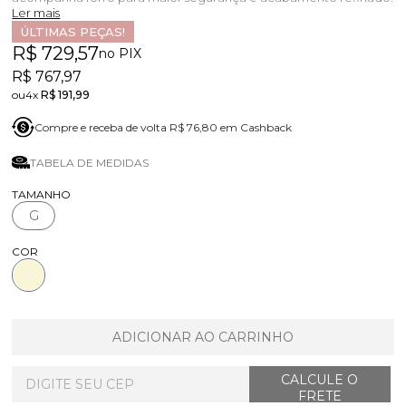
Ler mais
ÚLTIMAS PEÇAS!
R$ 729,57
no PIX
R$ 767,97
4x
R$ 191,99
Compre e receba de volta R$ 76,80 em Cashback
TABELA DE MEDIDAS
TAMANHO
G
COR
ADICIONAR AO CARRINHO