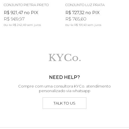
CONJUNTO PIETRA PRETO
CONJUNTO LUZ PRATA
R$ 921,47
no PIX
R$ 727,32
no PIX
R$ 969,97
R$ 765,60
4x
R$ 242,49
sem juros
4x
R$ 191,40
sem juros
NEED HELP?
Compre com uma consultora KYCo. atendimento
personalizado via whatsapp
TALK TO US