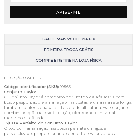
AVISE-ME
GANHE MAIS 5% OFF VIA PIX
PRIMEIRA TROCA GRÁTIS
COMPRE E RETIRE NA LOJA FÍSICA
DESCRIÇÃO COMPLETA
Código identificador (SKU):
10565
Conjunto Taylor
O Conjunto Taylor é composto por um top de alfaiataria com
busto pespontado e amarração nas costas, e uma saia reta longa,
também confeccionada em tecido de alfaiataria. Este conjunto
combina elegância e sofisticação, oferecendo um visual
moderno e refinado.
Ajuste Perfeito do Conjunto Taylor
O top com amarração nas costas permite um ajuste
personalizado, proporcionando conforto e valorizando a