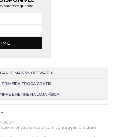
DISPONÍVEL
e avisaremos quando
E-ME
GANHE MAIS 5% OFF VIA PIX
PRIMEIRA TROCA GRÁTIS
MPRE E RETIRE NA LOJA FÍSICA
751804
 que valoriza a silhueta com construção precisa e