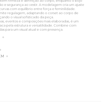
antem firmeza e definição ao corpo, enquanto o bojo
ão e segurança ao vestir. A modelagem cria um ajuste
urvas com equilíbrio entre força e feminilidade.
rmite regulagem, adaptando o corset ao corpo de
çando o visual sofisticado da peça.
nas, eventos e composições mais elaboradas, é um
aca pela estrutura e versatilidade. Combine com
uidas para um visual atual e com presença.
S
EM