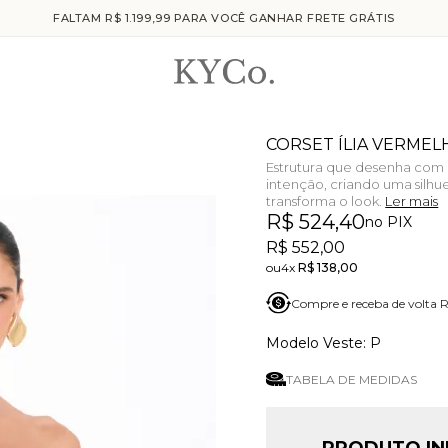
FALTAM R$ 1.199,99 PARA VOCÊ GANHAR FRETE GRÁTIS
CORSET ÍLIA VERMEL
Estrutura que desenha com 
intenção, criando uma silh
transforma o look.
Ler mais
R$ 524,40
no PIX
R$ 552,00
4x
R$ 138,00
Compre e receba de volta 
P
TABELA DE MEDIDAS