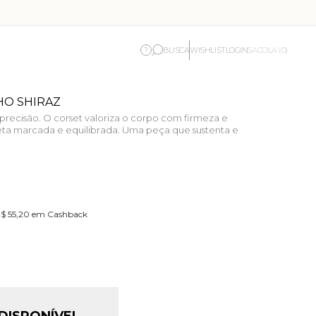
BUSCA
WISHLIST
LOGIN
?
SACOLA (0)
HO SHIRAZ
precisão. O corset valoriza o corpo com firmeza e
ueta marcada e equilibrada. Uma peça que sustenta e
R$ 55,20 em Cashback