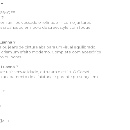
564OFF
 ?
dem um look ousado e refinado — como jantares,
s urbanas ou em looks de street style com toque
Luanna ?
a ou jeans de cintura alta para um visual equilibrado.
m criam um efeito moderno. Complete com acessórios
to ou botas.
 Luanna ?
r unir sensualidade, estrutura e estilo. O Corset
m acabamento de alfaiataria e garante presença em
S
EM