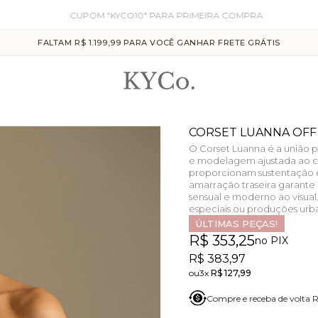
CUPOM "KYCO10" PARA PRIMEIRA COMPRA
FALTAM R$ 1.199,99 PARA VOCÊ GANHAR FRETE GRÁTIS
CORSET LUANNA OFF
O Corset Luanna é a união p
e modelagem ajustada ao co
proporcionam sustentação e 
amarração traseira garante
sensual e moderno ao visua
especiais ou produções urb
ÚLTIMAS PEÇAS!
R$ 353,25
no PIX
R$ 383,97
3x
R$ 127,99
Compre e receba de volta