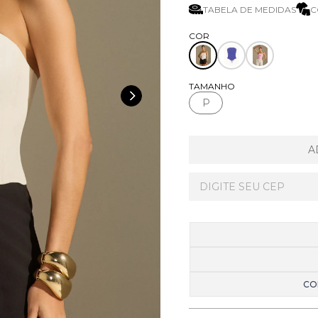
TABELA DE MEDIDAS
C
TAMANHO
P
A
CO