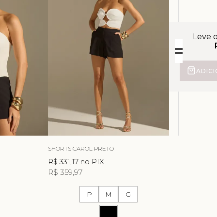
Leve 
ADIC
SHORTS CAROL PRETO
R$ 331,17
no PIX
R$ 359,97
P
M
G