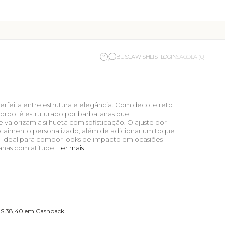
BUSCA
WISHLIST
LOGIN
?
SACOLA (0)
erfeita entre estrutura e elegância. Com decote reto
rpo, é estruturado por barbatanas que
valorizam a silhueta com sofisticação. O ajuste por
 caimento personalizado, além de adicionar um toque
l. Ideal para compor looks de impacto em ocasiões
anas com atitude.
Ler mais
 R$ 38,40 em Cashback