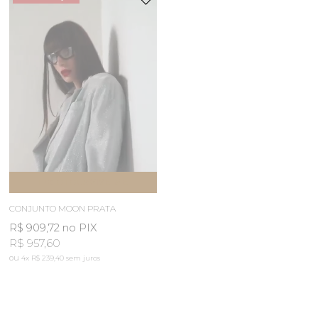
ESGOTOU
AVISE-ME
CONJUNTO MOON PRATA
R$ 909,72
no PIX
R$ 957,60
4x
R$ 239,40
sem juros