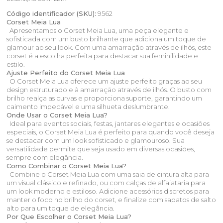
Código identificador (SKU):
9562
Corset Meia Lua
Apresentamos o Corset Meia Lua, uma peça elegante e
sofisticada com um busto brilhante que adiciona um toque de
glamour ao seu look. Com uma amarração através de ilhós, este
corset é a escolha perfeita para destacar sua feminilidade e
estilo.
Ajuste Perfeito do Corset Meia Lua
O Corset Meia Lua oferece um ajuste perfeito graças ao seu
design estruturado e à amarração através de ilhós. O busto com
brilho realça as curvas e proporciona suporte, garantindo um
caimento impecável e uma silhueta deslumbrante.
Onde Usar o Corset Meia Lua?
Ideal para eventos sociais, festas, jantares elegantes e ocasiões
especiais, o Corset Meia Lua é perfeito para quando você deseja
se destacar com um look sofisticado e glamouroso. Sua
versatilidade permite que seja usado em diversas ocasiões,
sempre com elegância.
Como Combinar o Corset Meia Lua?
Combine o Corset Meia Lua com uma saia de cintura alta para
um visual clássico e refinado, ou com calças de alfaiataria para
um look moderno e estiloso. Adicione acessórios discretos para
manter o foco no brilho do corset, e finalize com sapatos de salto
alto para um toque de elegância.
Por Que Escolher o Corset Meia Lua?