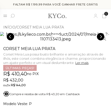
FALTAM R$ 1.199,99 PARA VOCÊ GANHAR FRETE GRÁTIS
0
INÍCIO
CORSET MEIA LUA PRATA
CORSET MEIA LUA PRATA
Corset Meia Lua possui busto brilhante e amarração através de
ilhós, este corset combina elegância e charme, proporcionando
um ajuste perfeito e um visual deslumbrante.
Ler mais
ÚLTIMAS PEÇAS!
R$ 410,40
no PIX
R$ 432,00
3x
R$ 144,00
Compre e receba de volta R$ 43,20 em Cashback
P