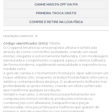
GANHE MAIS 5% OFF VIA PIX
PRIMEIRA TROCA GRÁTIS
COMPRE E RETIRE NA LOJA FÍSICA
DESCRIÇÃO COMPLETA
Código identificador (SKU):
752494
O Cropped Amaris traz uma proposta urbana e sofisticada
através do corino com brilho aveludado, criando um visual
intenso, elegante e extremamente fashionista. Com modelagem
estruturada e comprimento cropped, a peça valoriza a silhueta
de forma moderna, equilibrando sensualidade e imponência na
medida certa.
A gola de camisa e o fechamento frontal por zíper adicionam um
toque utilitário chic, enquanto os bolsos frontais falsos reforçam a
estética contemporânea da peça. O acabamento brilhante traz
profundidade ao preto intenso, criando um efeito sofisticado
que transforma qualquer produção.
Versátil e marcante, o Amaris funciona perfeitamente em
composições monocromáticas, produções noturnas ou
combinações com alfaiataria, transparências e peças
estruturadas. Uma peça feita para mulheres que gostam de
presença, atitude e elegância com personalidade.