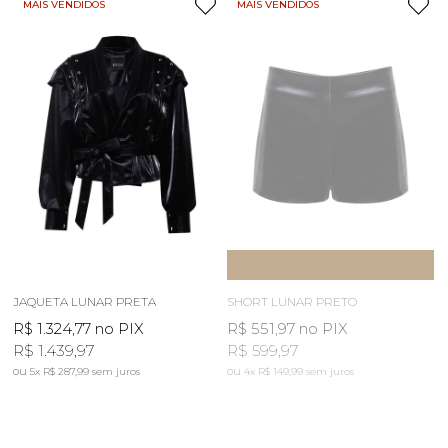
MAIS VENDIDOS
MAIS VENDIDOS
ESGOTOU
AVISE-ME
JAQUETA LUNAR PRETA
SHORT LUNAR PRETO
R$ 1.324,77
no PIX
R$ 551,97
no PIX
R$ 1.439,97
R$ 599,97
5x
R$ 287,99
sem juros
4x
R$ 149,99
sem juros