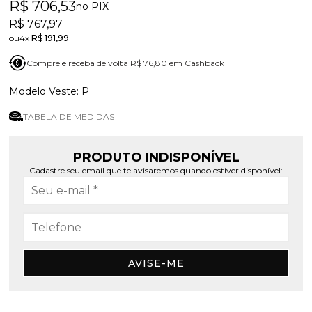
R$ 706,53
no PIX
R$ 767,97
4x
R$ 191,99
Compre e receba de volta R$ 76,80 em Cashback
P
TABELA DE MEDIDAS
PRODUTO INDISPONÍVEL
Cadastre seu email que te avisaremos quando estiver disponível:
AVISE-ME