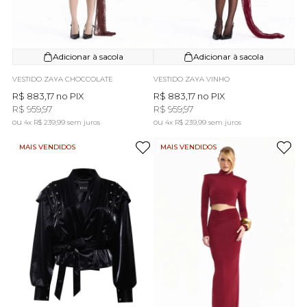
Adicionar à sacola
Adicionar à sacola
VESTIDO ZAYA CHOCCOLATE
VESTIDO ZAYA VINHO
R$ 883,17
no PIX
R$ 883,17
no PIX
R$ 959,97
R$ 959,97
4x
R$ 239,99
sem juros
4x
R$ 239,99
sem juros
MAIS VENDIDOS
MAIS VENDIDOS