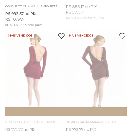
R$ 883,17
no PIX
CONJUNTO YUKI AZUL ANTONIETA
R$ 959,97
R$ 993,57
no PIX
4x
R$ 239,99
sem juros
R$ 1.079,97
5x
R$ 215,99
sem juros
MAIS VENDIDOS
MAIS VENDIDOS
ESGOTOU
AVISE-ME
ESGOTOU
AVISE-ME
VESTIDO TALITA VINHO INEBRIANTE
VESTIDO TALITA MARROM CACAU
R$ 772,77
no PIX
R$ 772,77
no PIX