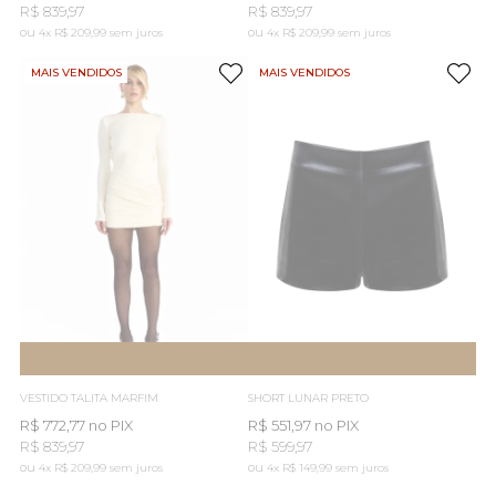
R$ 839,97
R$ 839,97
4x
R$ 209,99
sem juros
4x
R$ 209,99
sem juros
MAIS VENDIDOS
MAIS VENDIDOS
ESGOTOU
AVISE-ME
ESGOTOU
AVISE-ME
VESTIDO TALITA MARFIM
SHORT LUNAR PRETO
R$ 772,77
no PIX
R$ 551,97
no PIX
R$ 839,97
R$ 599,97
4x
R$ 209,99
sem juros
4x
R$ 149,99
sem juros