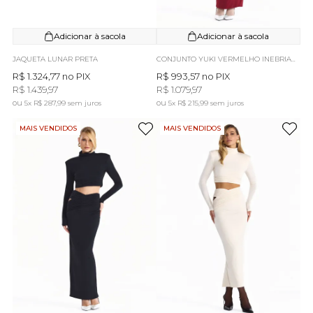
Adicionar à sacola
Adicionar à sacola
JAQUETA LUNAR PRETA
CONJUNTO YUKI VERMELHO INEBRIANTE
R$ 1.324,77
no PIX
R$ 993,57
no PIX
R$ 1.439,97
R$ 1.079,97
5x
R$ 287,99
sem juros
5x
R$ 215,99
sem juros
MAIS VENDIDOS
MAIS VENDIDOS