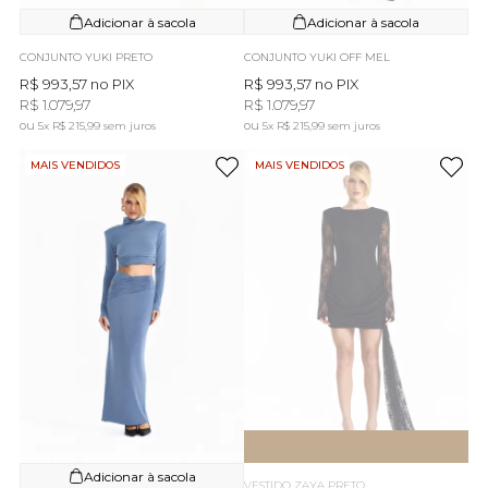
Adicionar à sacola
Adicionar à sacola
CONJUNTO YUKI PRETO
CONJUNTO YUKI OFF MEL
R$ 993,57
no PIX
R$ 993,57
no PIX
R$ 1.079,97
R$ 1.079,97
5x
R$ 215,99
sem juros
5x
R$ 215,99
sem juros
MAIS VENDIDOS
MAIS VENDIDOS
ESGOTOU
AVISE-ME
Adicionar à sacola
VESTIDO ZAYA PRETO