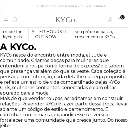
CUPOM "KYCO10" PARA PRIMEIRA COMPRA
0
made for
AFTER HOURS II
seu próximo passo,
kyco girls
- OUT NOW
crescer com a KYCo.
A KYCo.
KYCo nasce do encontro entre moda, atitude e
comunidade. Criamos peças para mulheres que
entendem a roupa como forma de expressão e sabem
que presença vai além do que se veste. Cada coleção é
pensada com intenção, cada detalhe carrega propósito
e reflete um estilo de vida compartilhado pelas KYCo
Girls, mulheres confiantes, conectadas e com olhar
apurado para a moda.
Mais do que vender roupas, acreditamos em construir
relações. Revender KYCo é fazer parte dessa troca, levar
adiante um código de estilo e pertencimento. É
caminhar com a marca, expandir esse universo e
fortalecer uma comunidade que cresce junto. Do nosso
jeito