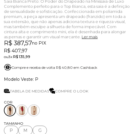
Saia Bianca Preto: O Poder do Drapeado na Minissaia de Luxo
Complemento perfeito para o Top Bianca, esta saia é a definição
de sensualidade e sofisticação. Confeccionada em poliamida
premium, a peça apresenta um drapeado (franzido) em toda a
sua extensão, que não apenas adiciona textura e riqueza visual,
mas também esculpe a silhueta de forma impecável. Com
cintura alta e comprimento mini, ela é desenhada para alongar
as pernas e garantir um visual marcante.
Ler mais
R$ 387,57
no PIX
R$ 407,97
3x
R$ 135,99
Compre e receba de volta R$ 40,80 em Cashback
P
TABELA DE MEDIDAS
COMPRE O LOOK
TAMANHO
P
M
G