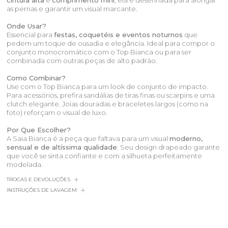
cintura alta
e
comprimento mini
, ela é desenhada para alongar
as pernas e garantir um visual marcante.
Onde Usar?
Essencial para
festas, coquetéis e eventos noturnos
que
pedem um toque de ousadia e elegância. Ideal para compor o
conjunto monocromático com o Top Bianca ou para ser
combinada com outras peças de alto padrão.
Como Combinar?
Use com o Top Bianca para um look de conjunto de impacto.
Para acessórios, prefira sandálias de tiras finas ou scarpins e uma
clutch elegante. Joias douradas e braceletes largos (como na
foto) reforçam o visual de luxo.
Por Que Escolher?
A Saia Bianca é a peça que faltava para um visual
moderno,
sensual e de altíssima qualidade
. Seu design drapeado garante
que você se sinta confiante e com a silhueta perfeitamente
modelada.
TROCAS E DEVOLUÇÕES
INSTRUÇÕES DE LAVAGEM