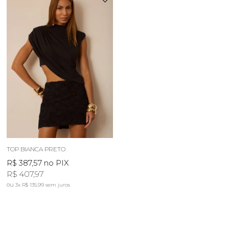
TOP BIANCA PRETO
R$ 387,57
no PIX
R$ 407,97
3x
R$ 135,99
sem juros