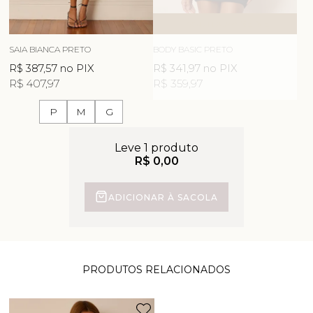
ESGOTOU
AVISE-ME
SAIA BIANCA PRETO
BODY BASIC PRETO
R$ 387,57
no PIX
R$ 341,97
no PIX
R$ 407,97
R$ 359,97
P
M
G
Leve 1 produto
R$ 0,00
ADICIONAR À SACOLA
PRODUTOS RELACIONADOS