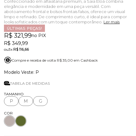
Confeccionado em alfaiataria premium, a Saia Eloá combina
elegância e modernidade em uma peça versátil. Com
abotoamento frontal e bolsos frontais falsos, oferece um visual
limpo e refinado. De comprimento curto, é ideal para compor
looks sofisticados com um toque contemporâneo.
Ler mais
ÚLTIMAS PEÇAS!
R$ 321,99
no PIX
R$ 349,99
3x
R$ 116,66
Compre e receba de volta R$ 35,00 em Cashback
P
TABELA DE MEDIDAS
TAMANHO
P
M
G
COR