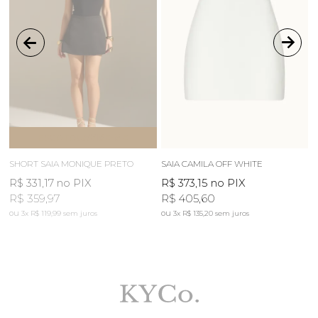
ESGOTOU
AVISE-ME
SHORT SAIA MONIQUE PRETO
SAIA CAMILA OFF WHITE
R$ 331,17
no PIX
R$ 373,15
no PIX
R
R$ 359,97
R$ 405,60
3x
R$ 119,99
sem juros
3x
R$ 135,20
sem juros