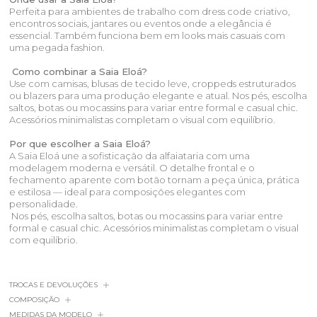
Perfeita para ambientes de trabalho com dress code criativo,
encontros sociais, jantares ou eventos onde a elegância é
essencial. Também funciona bem em looks mais casuais com
uma pegada fashion.
Como combinar a Saia Eloá?
Use com camisas, blusas de tecido leve, croppeds estruturados
ou blazers para uma produção elegante e atual. Nos pés, escolha
saltos, botas ou mocassins para variar entre formal e casual chic.
Acessórios minimalistas completam o visual com equilíbrio.
Por que escolher a Saia Eloá?
A Saia Eloá une a sofisticação da alfaiataria com uma
modelagem moderna e versátil. O detalhe frontal e o
fechamento aparente com botão tornam a peça única, prática
e estilosa — ideal para composições elegantes com
personalidade.
Nos pés, escolha saltos, botas ou mocassins para variar entre
formal e casual chic. Acessórios minimalistas completam o visual
com equilíbrio.
TROCAS E DEVOLUÇÕES
COMPOSIÇÃO
MEDIDAS DA MODELO