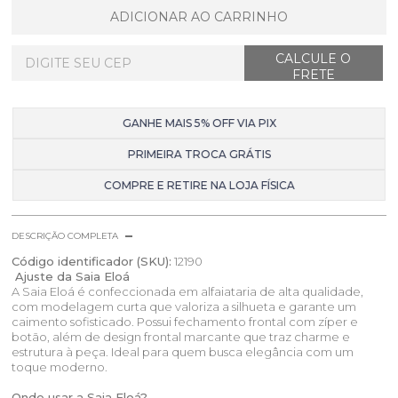
ADICIONAR AO CARRINHO
GANHE MAIS 5% OFF VIA PIX
PRIMEIRA TROCA GRÁTIS
COMPRE E RETIRE NA LOJA FÍSICA
DESCRIÇÃO COMPLETA
Código identificador (SKU):
12190
Ajuste da Saia Eloá
A Saia Eloá é confeccionada em alfaiataria de alta qualidade,
com modelagem curta que valoriza a silhueta e garante um
caimento sofisticado. Possui fechamento frontal com zíper e
botão, além de design frontal marcante que traz charme e
estrutura à peça. Ideal para quem busca elegância com um
toque moderno.
Onde usar a Saia Eloá?