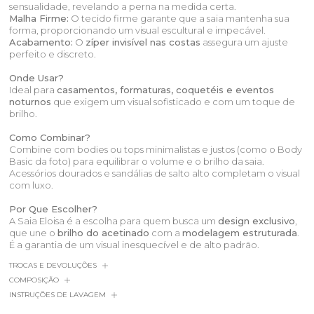
sensualidade, revelando a perna na medida certa.
Malha Firme:
O tecido firme garante que a saia mantenha sua
forma, proporcionando um visual escultural e impecável.
Acabamento:
O
zíper invisível nas costas
assegura um ajuste
perfeito e discreto.
Onde Usar?
Ideal para
casamentos, formaturas, coquetéis e eventos
noturnos
que exigem um visual sofisticado e com um toque de
brilho.
Como Combinar?
Combine com bodies ou tops minimalistas e justos (como o Body
Basic da foto) para equilibrar o volume e o brilho da saia.
Acessórios dourados e sandálias de salto alto completam o visual
com luxo.
Por Que Escolher?
A Saia Eloisa é a escolha para quem busca um
design exclusivo
,
que une o
brilho do acetinado
com a
modelagem estruturada
.
É a garantia de um visual inesquecível e de alto padrão.
TROCAS E DEVOLUÇÕES
COMPOSIÇÃO
INSTRUÇÕES DE LAVAGEM