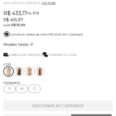
que valoriza a silhueta.
Ler mais
R$ 433,17
no PIX
R$ 455,97
3x
R$ 151,99
Compre e receba de volta R$ 45,60 em Cashback
P
TABELA DE MEDIDAS
COMPRE O LOOK
TAMANHO
P
M
G
ADICIONAR AO CARRINHO