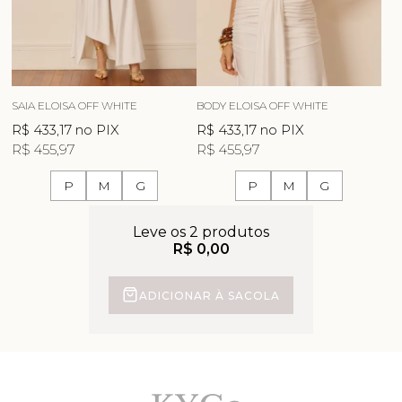
SAIA ELOISA OFF WHITE
BODY ELOISA OFF WHITE
R$ 433,17
no PIX
R$ 433,17
no PIX
R$ 455,97
R$ 455,97
P
M
G
P
M
G
Leve os 2 produtos
R$ 0,00
ADICIONAR À SACOLA