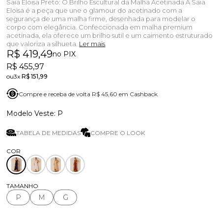
Saia Eloisa Preto: O Brilho Escultural da Malha Acetinada A Saia
Eloisa é a peça que une o glamour do acetinado com a
segurança de uma malha firme, desenhada para modelar o
corpo com elegância. Confeccionada em malha premium
acetinada, ela oferece um brilho sutil e um caimento estruturado
que valoriza a silhueta.
Ler mais
R$ 419,49
no PIX
R$ 455,97
3x
R$ 151,99
Compre e receba de volta R$ 45,60 em Cashback
P
TABELA DE MEDIDAS
COMPRE O LOOK
TAMANHO
P
M
G