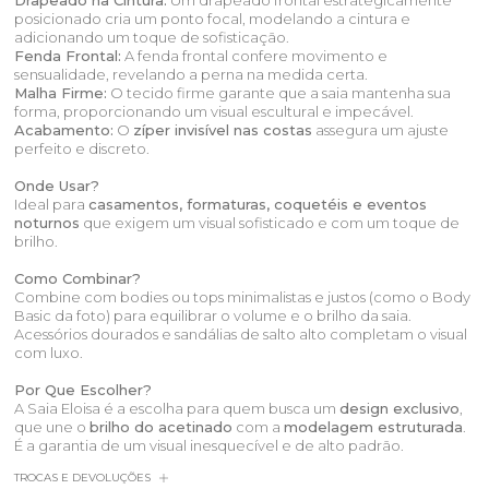
Drapeado na Cintura:
Um drapeado frontal estrategicamente
posicionado cria um ponto focal, modelando a cintura e
adicionando um toque de sofisticação.
Fenda Frontal:
A fenda frontal confere movimento e
sensualidade, revelando a perna na medida certa.
Malha Firme:
O tecido firme garante que a saia mantenha sua
forma, proporcionando um visual escultural e impecável.
Acabamento:
O
zíper invisível nas costas
assegura um ajuste
perfeito e discreto.
Onde Usar?
Ideal para
casamentos, formaturas, coquetéis e eventos
noturnos
que exigem um visual sofisticado e com um toque de
brilho.
Como Combinar?
Combine com bodies ou tops minimalistas e justos (como o Body
Basic da foto) para equilibrar o volume e o brilho da saia.
Acessórios dourados e sandálias de salto alto completam o visual
com luxo.
Por Que Escolher?
A Saia Eloisa é a escolha para quem busca um
design exclusivo
,
que une o
brilho do acetinado
com a
modelagem estruturada
.
É a garantia de um visual inesquecível e de alto padrão.
TROCAS E DEVOLUÇÕES