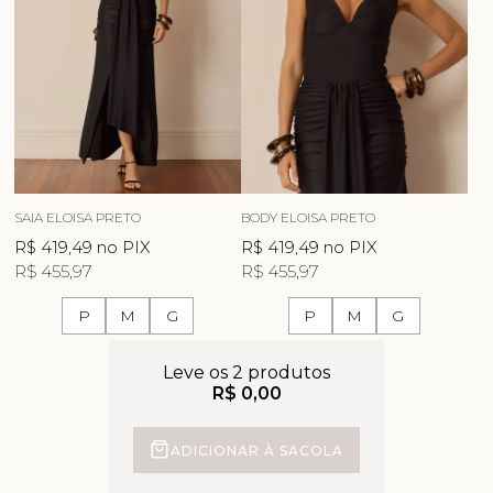
SAIA ELOISA PRETO
BODY ELOISA PRETO
R$ 419,49
no PIX
R$ 419,49
no PIX
R$ 455,97
R$ 455,97
P
M
G
P
M
G
Leve os 2 produtos
R$ 0,00
ADICIONAR À SACOLA