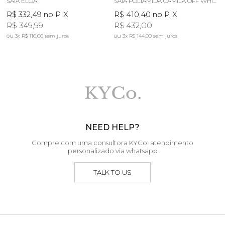
SAIA ELOÁ
SAIA POLIAMIDA CAMILA OFF WHITE
R$ 332,49
no PIX
R$ 410,40
no PIX
R$ 349,99
R$ 432,00
3x
R$ 116,66
sem juros
3x
R$ 144,00
sem juros
NEED HELP?
Compre com uma consultora KYCo. atendimento
personalizado via whatsapp
TALK TO US