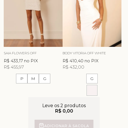
SAIA FLOWERS OFF
BODY VITORIA OFF WHITE
R$ 433,17
no PIX
R$ 410,40
no PIX
R$ 455,97
R$ 432,00
P
M
G
G
Leve os 2 produtos
R$ 0,00
ADICIONAR À SACOLA