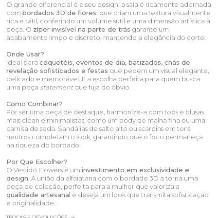
O grande diferencial é o seu design: a saia é ricamente adornada
com
bordados 3D de flores
, que criam uma textura visualmente
rica e tátil, conferindo um volume sutil e uma dimensão artística à
peça. O
zíper invisível na parte de trás
garante um
acabamento limpo e discreto, mantendo a elegância do corte.
Onde Usar?
Ideal para
coquetéis, eventos de dia, batizados, chás de
revelação sofisticados e festas
que pedem um visual elegante,
delicado e memorável. É a escolha perfeita para quem busca
uma peça
statement
que fuja do óbvio.
Como Combinar?
Por ser uma peça de destaque, harmonize-a com tops e blusas
mais clean e minimalistas, como um body de malha fina ou uma
camisa de seda. Sandálias de salto alto ou scarpins em tons
neutros completam o look, garantindo que o foco permaneça
na riqueza do bordado.
Por Que Escolher?
O Vestido Flowers é um
investimento em exclusividade e
design
. A união da alfaiataria com o bordado 3D a torna uma
peça de coleção, perfeita para a mulher que valoriza a
qualidade artesanal
e deseja um look que transmita sofisticação
e originalidade.
TROCAS E DEVOLUÇÕES