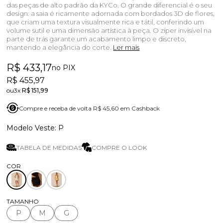
das peças de alto padrão da KYCo. O grande diferencial é o seu
design: a saia é ricamente adornada com bordados 3D de flores,
que criam uma textura visualmente rica e tátil, conferindo um
volume sutil e uma dimensão artística à peça. O zíper invisível na
parte de trás garante um acabamento limpo e discreto,
mantendo a elegância do corte.
Ler mais
R$ 433,17
no PIX
R$ 455,97
3x
R$ 151,99
Compre e receba de volta R$ 45,60 em Cashback
P
TABELA DE MEDIDAS
COMPRE O LOOK
TAMANHO
P
M
G