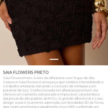
SAIA FLOWERS PRETO
Saia Flowers Preto: A Arte da Alfaiataria com Toque de Alta
Costura A Saia Flowers é uma peça que celebra a feminilidade e
o trabalho artesanal, elevando o conceito de minissaia a um
patamar de luxo. Confeccionada em alfaiataria premium, ela
oferece um caimento estruturado e impecável, característico
das peças de alto padrão da KYCo. O grande diferencial é o seu
design: a saia é ricamente adornada com bordados 3D de flores,
que criam uma textura visualmente rica e tátil, conferindo um