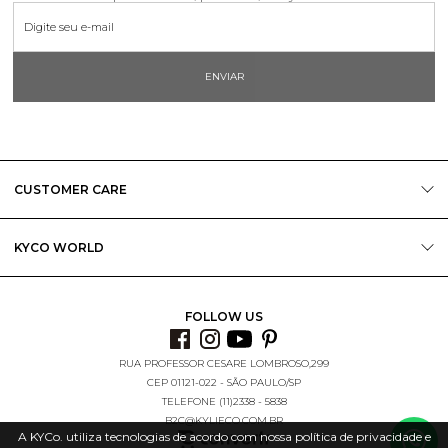
ENVIAR
CUSTOMER CARE
KYCO WORLD
FOLLOW US
RUA PROFESSOR CESARE LOMBROSO,299
CEP 01121-022 - SÃO PAULO/SP
TELEFONE (11)2338 - 5838
B2C@KYLIECO.COM.BR
A KYCo. utiliza tecnologias de acordo com nossa política de privacidade e