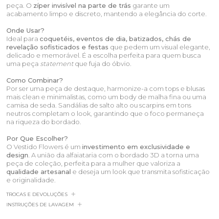
peça. O
zíper invisível na parte de trás
garante um
acabamento limpo e discreto, mantendo a elegância do corte.
Onde Usar?
Ideal para
coquetéis, eventos de dia, batizados, chás de
revelação sofisticados e festas
que pedem um visual elegante,
delicado e memorável. É a escolha perfeita para quem busca
uma peça
statement
que fuja do óbvio.
Como Combinar?
Por ser uma peça de destaque, harmonize-a com tops e blusas
mais clean e minimalistas, como um body de malha fina ou uma
camisa de seda. Sandálias de salto alto ou scarpins em tons
neutros completam o look, garantindo que o foco permaneça
na riqueza do bordado.
Por Que Escolher?
O Vestido Flowers é um
investimento em exclusividade e
design
. A união da alfaiataria com o bordado 3D a torna uma
peça de coleção, perfeita para a mulher que valoriza a
qualidade artesanal
e deseja um look que transmita sofisticação
e originalidade.
TROCAS E DEVOLUÇÕES
INSTRUÇÕES DE LAVAGEM