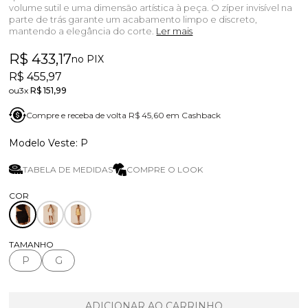
volume sutil e uma dimensão artística à peça. O zíper invisível na
parte de trás garante um acabamento limpo e discreto,
mantendo a elegância do corte.
Ler mais
R$ 433,17
no PIX
R$ 455,97
3x
R$ 151,99
Compre e receba de volta R$ 45,60 em Cashback
P
TABELA DE MEDIDAS
COMPRE O LOOK
TAMANHO
P
G
ADICIONAR AO CARRINHO