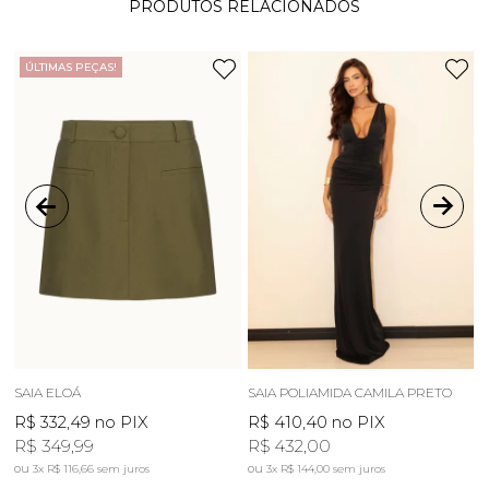
PRODUTOS RELACIONADOS
ÚLTIMAS PEÇAS!
SAIA ELOÁ
SAIA POLIAMIDA CAMILA PRETO
S
R$ 332,49
no PIX
R$ 410,40
no PIX
R
R$ 349,99
R$ 432,00
3x
R$ 116,66
sem juros
3x
R$ 144,00
sem juros