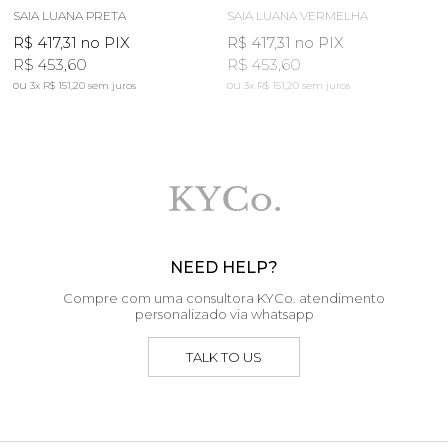
SAIA LUANA PRETA
SAIA LUANA VERMELHA
S
R$ 417,31
no PIX
R$ 417,31
no PIX
R
R$ 453,60
R$ 453,60
3x
R$ 151,20
sem juros
3x
R$ 151,20
sem juros
NEED HELP?
Compre com uma consultora KYCo. atendimento
personalizado via whatsapp
TALK TO US