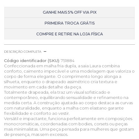
GANHE MAIS 5% OFF VIA PIX
PRIMEIRA TROCA GRÁTIS
COMPRE E RETIRE NA LOJA FÍSICA
DESCRIÇÃO COMPLETA
Código identificador (SKU):
751884
Confeccionada em malha fria dupla, a saia Laura combina
conforto, caimento impecável e uma modelagem que valoriza o
corpo de forma elegante. O comprimento longo alonga a
silhueta, enquanto o drapeado assimétrico cria textura e
movimento em cada detalhe da peça.
Totalmente drapeada, ela traz um visual sofisticado e
contemporâneo, equilibrando sensualidade e refinamento na
medida certa. A construção ajustada ao corpo destaca as curvas
com naturalidade, enquanto a malha com elastano garante
flexibilidade e conforto ao vestir.
Versátil e impactante, funciona perfeitamente em composições
monocromáticas, coordenadas com bodies, corsets ou peças
mais minimalistas. Uma peça pensada para mulheres que gostam
de presença, mas sem excessos.