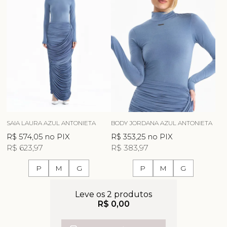
SAIA LAURA AZUL ANTONIETA
BODY JORDANA AZUL ANTONIETA
R$ 574,05
no PIX
R$ 353,25
no PIX
R$ 623,97
R$ 383,97
P
M
G
P
M
G
Leve os 2 produtos
R$ 0,00