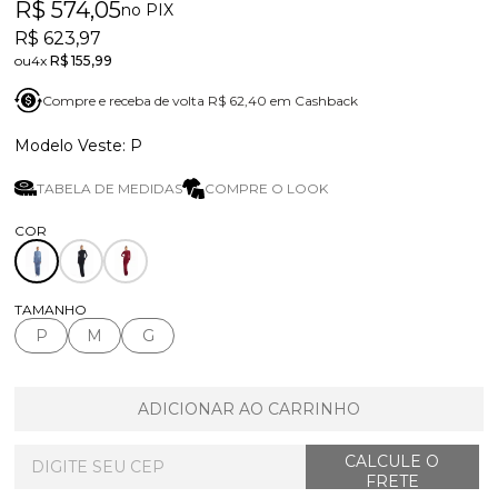
R$ 574,05
no PIX
R$ 623,97
4x
R$ 155,99
Compre e receba de volta R$ 62,40 em Cashback
P
TABELA DE MEDIDAS
COMPRE O LOOK
TAMANHO
P
M
G
ADICIONAR AO CARRINHO