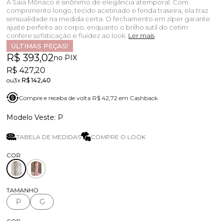
A Saia Mônaco é sinônimo de elegância atemporal. Com
comprimento longo, tecido acetinado e fenda traseira, ela traz
sensualidade na medida certa. O fechamento em zíper garante
ajuste perfeito ao corpo, enquanto o brilho sutil do cetim
confere sofisticação e fluidez ao look.
Ler mais
ÚLTIMAS PEÇAS!
R$ 393,02
no PIX
R$ 427,20
3x
R$ 142,40
Compre e receba de volta R$ 42,72 em Cashback
P
TABELA DE MEDIDAS
COMPRE O LOOK
TAMANHO
P
G