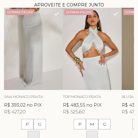
APROVEITE E COMPRE JUNTO
ÚLTIMAS PEÇAS!
ÚLTIMAS PEÇAS!
ÚLTIMAS
SAIA MONACO PRATA
TOP MONACO PRATA
BLUSA K
R$ 393,02
no PIX
R$ 483,55
no PIX
R$ 437,
R$ 427,20
R$ 525,60
R$ 475
P
G
P
M
G