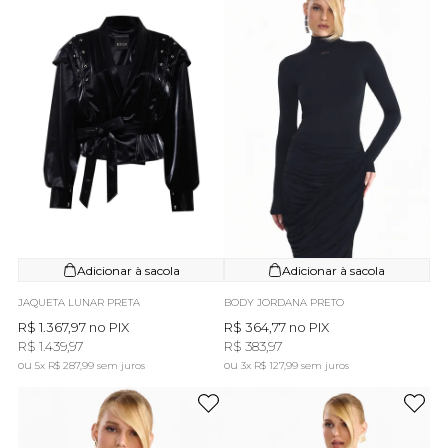
Adicionar à sacola
Adicionar à sacola
JAQUETA LUNAR PRETA
BODY JORDANA PRETO
R$ 1.367,97
no PIX
R$ 364,77
no PIX
R$ 1.439,97
R$ 383,97
5x
R$ 287,99
sem juros
3x
R$ 127,99
sem juros