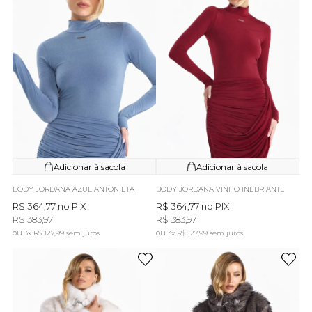
Adicionar à sacola
Adicionar à sacola
BODY JORDANA AZUL ANTONIETA
BODY JORDANA VINHO INEBRIANTE
R$ 364,77
no PIX
R$ 364,77
no PIX
R$ 383,97
R$ 383,97
3x
R$ 127,99
sem juros
3x
R$ 127,99
sem juros