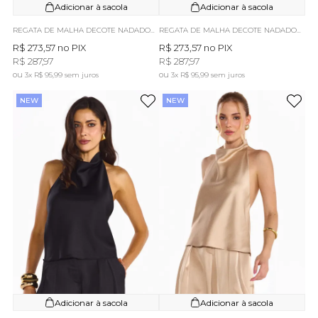
Adicionar à sacola
Adicionar à sacola
REGATA DE MALHA DECOTE NADADOR LARISSA PRETA
REGATA DE MALHA DECOTE NADADOR LARISSA OFF WHITE
R$ 273,57
no PIX
R$ 273,57
no PIX
R$ 287,97
R$ 287,97
3x
R$ 95,99
sem juros
3x
R$ 95,99
sem juros
NEW
NEW
Adicionar à sacola
Adicionar à sacola