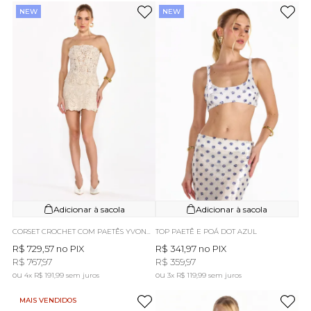
NEW
NEW
Adicionar à sacola
Adicionar à sacola
CORSET CROCHET COM PAETÊS YVONNE BEGE
TOP PAETÊ E POÁ DOT AZUL
R$ 729,57
no PIX
R$ 341,97
no PIX
R$ 767,97
R$ 359,97
4x
R$ 191,99
sem juros
3x
R$ 119,99
sem juros
MAIS VENDIDOS