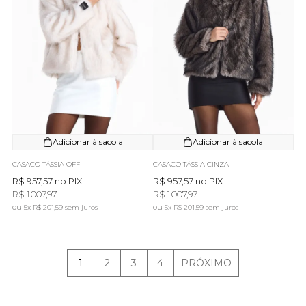
Adicionar à sacola
Adicionar à sacola
CASACO TÁSSIA OFF
CASACO TÁSSIA CINZA
R$ 957,57
no PIX
R$ 957,57
no PIX
R$ 1.007,97
R$ 1.007,97
5x
R$ 201,59
sem juros
5x
R$ 201,59
sem juros
1
2
3
4