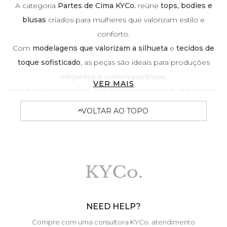
A categoria
Partes de Cima KYCo.
reúne
tops, bodies e
blusas
criados para mulheres que valorizam estilo e
conforto.
Com
modelagens que valorizam a silhueta
e
tecidos de
toque sofisticado
, as peças são ideais para produções
elegantes e contemporâneas.
VER MAIS
Versáteis e atemporais, elas complementam qualquer look
com o toque refinado da KYCo.
VOLTAR AO TOPO
NEED HELP?
Compre com uma consultora KYCo. atendimento