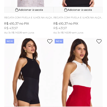
Adicionar à sacola
Adicionar à sacola
REGATA COM FIVELA E ILHÓS NA ALÇA FANNY PRETA
REGATA COM FIVELA E ILHÓS NA ALÇA FANNY OFF WHITE
R$ 410,37
no PIX
R$ 410,37
no PIX
R$ 431,97
R$ 431,97
3x
R$ 143,99
sem juros
3x
R$ 143,99
sem juros
NEW
NEW