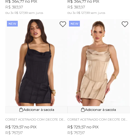
R$ 364,77
no PIX
R$ 364,77
no PIX
R$ 383,97
R$ 383,97
3x
R$ 127,99
sem juros
3x
R$ 127,99
sem juros
NEW
NEW
Adicionar à sacola
Adicionar à sacola
CORSET ACETINADO COM DECOTE DEGAGÊ PRETO JULIA
CORSET ACETINADO COM DECOTE DEGAGÊ BEGE JULIA
R$ 729,57
no PIX
R$ 729,57
no PIX
R$ 767,97
R$ 767,97