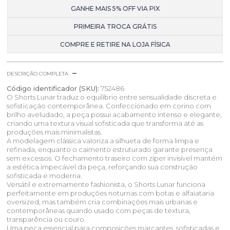
GANHE MAIS 5% OFF VIA PIX
PRIMEIRA TROCA GRÁTIS
COMPRE E RETIRE NA LOJA FÍSICA
DESCRIÇÃO COMPLETA
Código identificador (SKU):
752486
O Shorts Lunar traduz o equilíbrio entre sensualidade discreta e
sofisticação contemporânea. Confeccionado em corino com
brilho aveludado, a peça possui acabamento intenso e elegante,
criando uma textura visual sofisticada que transforma até as
produções mais minimalistas.
A modelagem clássica valoriza a silhueta de forma limpa e
refinada, enquanto o caimento estruturado garante presença
sem excessos. O fechamento traseiro com zíper invisível mantém
a estética impecável da peça, reforçando sua construção
sofisticada e moderna.
Versátil e extremamente fashionista, o Shorts Lunar funciona
perfeitamente em produções noturnas com botas e alfaiataria
oversized, mas também cria combinações mais urbanas e
contemporâneas quando usado com peças de textura,
transparência ou couro.
Uma peça essencial para composições marcantes, sofisticadas e