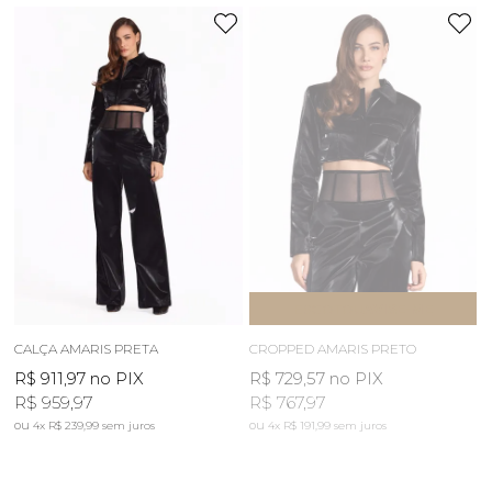
ESGOTOU
AVISE-ME
CALÇA AMARIS PRETA
CROPPED AMARIS PRETO
R$ 911,97
no PIX
R$ 729,57
no PIX
R$ 959,97
R$ 767,97
4x
R$ 239,99
sem juros
4x
R$ 191,99
sem juros