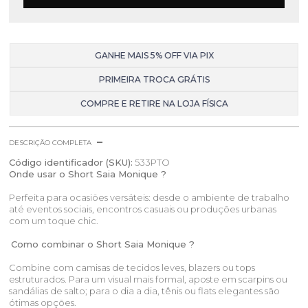
GANHE MAIS 5% OFF VIA PIX
PRIMEIRA TROCA GRÁTIS
COMPRE E RETIRE NA LOJA FÍSICA
DESCRIÇÃO COMPLETA
Código identificador (SKU):
533PTO
Onde usar o Short Saia Monique ?
Perfeita para ocasiões versáteis: desde o ambiente de trabalho
até eventos sociais, encontros casuais ou produções urbanas
com um toque chic.
Como combinar o Short Saia Monique ?
Combine com camisas de tecidos leves, blazers ou tops
estruturados. Para um visual mais formal, aposte em scarpins ou
sandálias de salto; para o dia a dia, tênis ou flats elegantes são
ótimas opções.