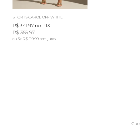
SHORTS CAROL OFF WHITE
R$ 341,97
no PIX
R$ 359,97
3x
R$ 119,99
sem juros
Com