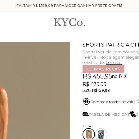
FALTAM R$ 1.199,99 PARA VOCÊ GANHAR FRETE GRÁTIS
SHORTS PATRICIA OF
Shorts Patricia com cós alt
invisível. Modelagem elegan
sofisticado.
Ler mais
ÚLTIMAS PEÇAS!
R$ 455,95
no PIX
R$ 479,95
3x
R$ 159,98
Compre e receba de volta
TABELA DE MEDIDAS
C