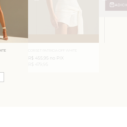
ADIC
ESGOTOU
AVISE-ME
HITE
CORSET PATRICIA OFF WHITE
R$ 455,95
no PIX
R$ 479,95