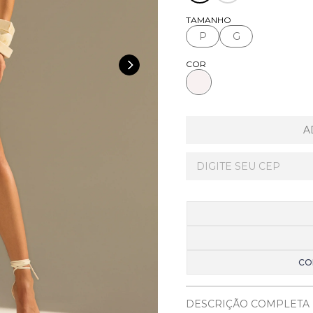
TAMANHO
P
G
COR
A
CO
DESCRIÇÃO COMPLETA