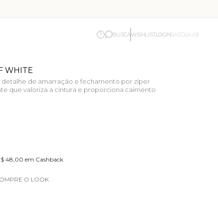
BUSCA
WISHLIST
LOGIN
?
SACOLA (0)
F WHITE
o, detalhe de amarração e fechamento por zíper
te que valoriza a cintura e proporciona caimento
 R$ 48,00 em Cashback
OMPRE O LOOK