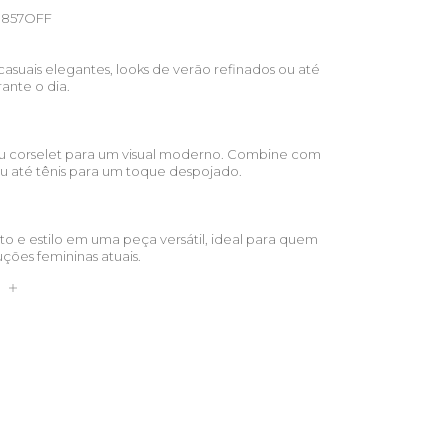
857OFF
asuais elegantes, looks de verão refinados ou até
ante o dia.
 ou corselet para um visual moderno. Combine com
s ou até tênis para um toque despojado.
rto e estilo em uma peça versátil, ideal para quem
ções femininas atuais.
S