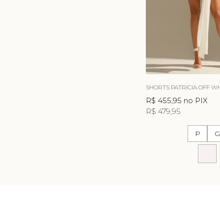
SHORTS PATRICIA OFF W
R$ 455,95
no PIX
R$ 479,95
P
G