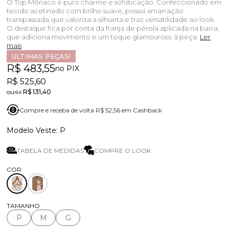
O Top Mônaco é puro charme e sofisticação. Confeccionado em
tecido acetinado com brilho suave, possui amarração
transpassada que valoriza a silhueta e traz versatilidade ao look.
O destaque fica por conta da franja de pérola aplicada na barra,
que adiciona movimento e um toque glamouroso à peça.
Ler
mais
ÚLTIMAS PEÇAS!
R$ 483,55
no PIX
R$ 525,60
4x
R$ 131,40
Compre e receba de volta R$ 52,56 em Cashback
P
TABELA DE MEDIDAS
COMPRE O LOOK
TAMANHO
P
M
G