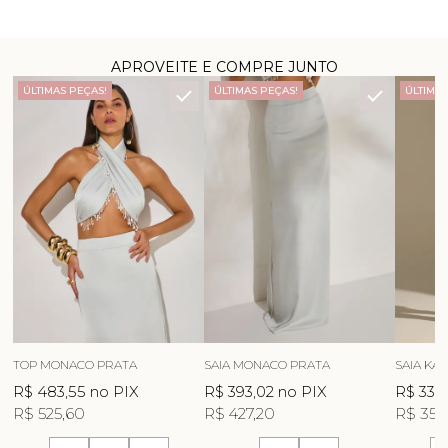
APROVEITE E COMPRE JUNTO
ÚLTIMAS PEÇAS!
ÚLTIMAS PEÇAS!
ÚLTIMAS
TOP MONACO PRATA
SAIA MONACO PRATA
SAIA KA
R$ 483,55
no PIX
R$ 393,02
no PIX
R$ 331,
R$ 525,60
R$ 427,20
R$ 359