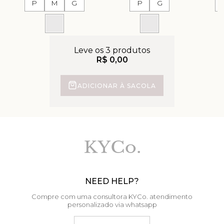
P
M
G
P
G
Leve os 3 produtos
R$ 0,00
ADICIONAR À SACOLA
NEED HELP?
Compre com uma consultora KYCo. atendimento
personalizado via whatsapp