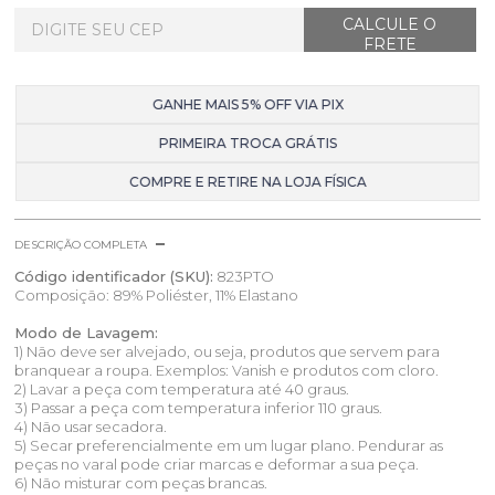
GANHE MAIS 5% OFF VIA PIX
PRIMEIRA TROCA GRÁTIS
COMPRE E RETIRE NA LOJA FÍSICA
DESCRIÇÃO COMPLETA
Código identificador (SKU):
823PTO
Composição: 89% Poliéster, 11% Elastano
Modo de Lavagem:
1) Não deve ser alvejado, ou seja, produtos que servem para
branquear a roupa. Exemplos: Vanish e produtos com cloro.
2) Lavar a peça com temperatura até 40 graus.
3) Passar a peça com temperatura inferior 110 graus.
4) Não usar secadora.
5) Secar preferencialmente em um lugar plano. Pendurar as
peças no varal pode criar marcas e deformar a sua peça.
6) Não misturar com peças brancas.