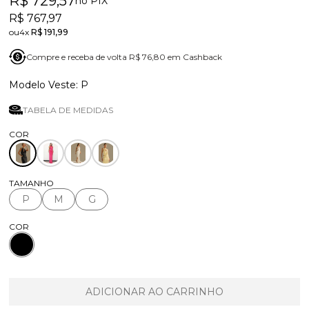
R$ 729,57
no PIX
R$ 767,97
4x
R$ 191,99
Compre e receba de volta R$ 76,80 em Cashback
P
TABELA DE MEDIDAS
TAMANHO
P
M
G
COR
ADICIONAR AO CARRINHO