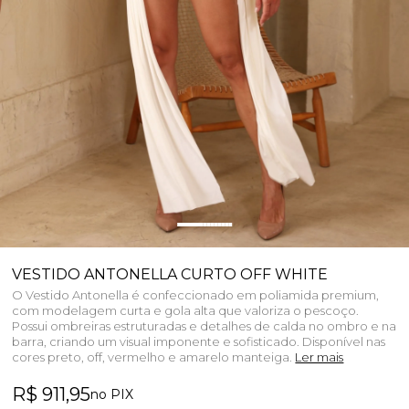
VESTIDO ANTONELLA CURTO OFF WHITE
O Vestido Antonella é confeccionado em poliamida premium,
com modelagem curta e gola alta que valoriza o pescoço.
Possui ombreiras estruturadas e detalhes de calda no ombro e na
barra, criando um visual imponente e sofisticado. Disponível nas
cores preto, off, vermelho e amarelo manteiga.
Ler mais
R$ 911,95
no PIX