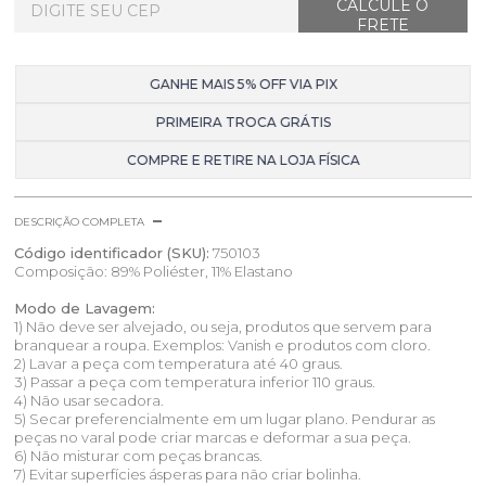
GANHE MAIS 5% OFF VIA PIX
PRIMEIRA TROCA GRÁTIS
COMPRE E RETIRE NA LOJA FÍSICA
DESCRIÇÃO COMPLETA
Código identificador (SKU):
750103
Composição: 89% Poliéster, 11% Elastano
Modo de Lavagem:
1) Não deve ser alvejado, ou seja, produtos que servem para
branquear a roupa. Exemplos: Vanish e produtos com cloro.
2) Lavar a peça com temperatura até 40 graus.
3) Passar a peça com temperatura inferior 110 graus.
4) Não usar secadora.
5) Secar preferencialmente em um lugar plano. Pendurar as
peças no varal pode criar marcas e deformar a sua peça.
6) Não misturar com peças brancas.
7) Evitar superfícies ásperas para não criar bolinha.