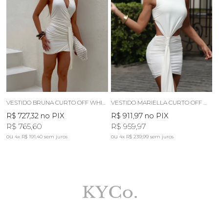
VESTIDO BRUNA CURTO OFF WHITE
VESTIDO MARIELLA CURTO OFF WHITE
R$ 727,32
no PIX
R$ 911,97
no PIX
R$ 765,60
R$ 959,97
4x
R$ 191,40
sem juros
4x
R$ 239,99
sem juros