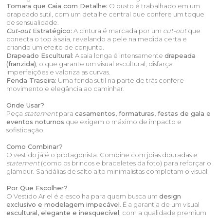
Tomara que Caia com Detalhe:
O busto é trabalhado em um
drapeado sutil, com um detalhe central que confere um toque
de sensualidade.
Cut-out
Estratégico:
A cintura é marcada por um
cut-out
que
conecta o top à saia, revelando a pele na medida certa e
criando um efeito de conjunto.
Drapeado Escultural:
A saia longa é intensamente
drapeada
(franzida)
, o que garante um visual escultural, disfarça
imperfeições e valoriza as curvas.
Fenda Traseira:
Uma fenda sutil na parte de trás confere
movimento e elegância ao caminhar.
Onde Usar?
Peça
statement
para
casamentos, formaturas, festas de gala e
eventos noturnos
que exigem o máximo de impacto e
sofisticação.
Como Combinar?
O vestido já é o protagonista. Combine com joias douradas e
statement
(como os brincos e braceletes da foto) para reforçar o
glamour. Sandálias de salto alto minimalistas completam o visual.
Por Que Escolher?
O Vestido Ariel é a escolha para quem busca um
design
exclusivo e modelagem impecável
. É a garantia de um visual
escultural, elegante e inesquecível
, com a qualidade premium