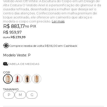
Vestido Ariel Off White: A Escultura do Corpo em um Design de
Alta Costura O Vestido Ariel é a personificação do glamour e da
ousadia refinada, desenhado para a mulher que deseja ser o
centro das atenções. Confeccionado em malha premium de
toque acetinado, ele oferece um caimento que abraça e
modela o corpo com precisão.
Ler mais
R$ 883,17
no PIX
R$ 959,97
4x
R$ 239,99
Compre e receba de volta R$ 96,00 em Cashback
P
TABELA DE MEDIDAS
TAMANHO
P
M
G