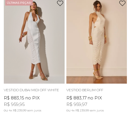
ÚLTIMAS PEÇAS!
VESTIDO DUBAI MIDI OFF WHITE
VESTIDO BERLIM OFF
R$ 883,15
no PIX
R$ 883,17
no PIX
R$ 959,95
R$ 959,97
4x
R$ 239,99
sem juros
4x
R$ 239,99
sem juros