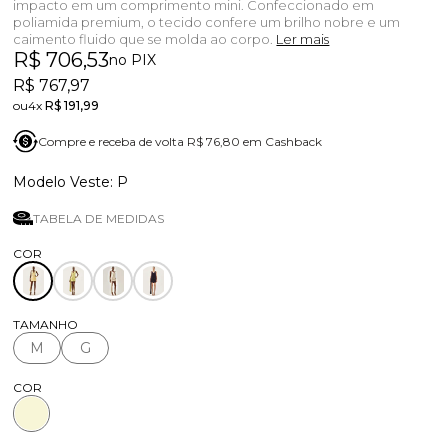
impacto em um comprimento mini. Confeccionado em
poliamida premium, o tecido confere um brilho nobre e um
caimento fluido que se molda ao corpo.
Ler mais
R$ 706,53
no PIX
R$ 767,97
4x
R$ 191,99
Compre e receba de volta R$ 76,80 em Cashback
P
TABELA DE MEDIDAS
TAMANHO
M
G
COR