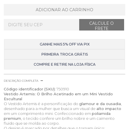
ADICIONAR AO CARRINHO
GANHE MAIS 5% OFF VIA PIX
PRIMEIRA TROCA GRÁTIS
COMPRE E RETIRE NA LOJA FÍSICA
DESCRIÇÃO COMPLETA
Código identificador (SKU):
750910
Vestido Artemis: O Brilho Acetinado em um Mini Vestido
Escultural
O Vestido Artemis é a personificação do
glamour e da ousadia
,
desenhado para a mulher que busca um visual de
alto impacto
em um comprimento mini. Confeccionado em
poliamida
premium
, o tecido confere um brilho nobre e um caimento
fluido que se molda ao corpo.
O design é marcado por detalhes que o tornam único: