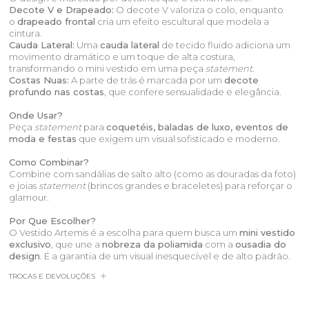
Decote V e Drapeado:
O decote V valoriza o colo, enquanto
o
drapeado frontal
cria um efeito escultural que modela a
cintura.
Cauda Lateral:
Uma
cauda lateral
de tecido fluido adiciona um
movimento dramático e um toque de alta costura,
transformando o mini vestido em uma peça
statement
.
Costas Nuas:
A parte de trás é marcada por um
decote
profundo nas costas
, que confere sensualidade e elegância.
Onde Usar?
Peça
statement
para
coquetéis, baladas de luxo, eventos de
moda e festas
que exigem um visual sofisticado e moderno.
Como Combinar?
Combine com sandálias de salto alto (como as douradas da foto)
e joias
statement
(brincos grandes e braceletes) para reforçar o
glamour.
Por Que Escolher?
O Vestido Artemis é a escolha para quem busca um
mini vestido
exclusivo
, que une a
nobreza da poliamida
com a
ousadia do
design
. É a garantia de um visual inesquecível e de alto padrão.
TROCAS E DEVOLUÇÕES