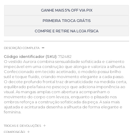
GANHE MAIS 5% OFF VIA PIX
PRIMEIRA TROCA GRÁTIS
COMPRE E RETIRE NA LOJA FÍSICA
DESCRIÇÃO COMPLETA
Código identificador (SKU):
752482
O vestido Aurora combina sensualidade sofisticada e caimento
impecável em uma construção que alonga e valoriza a silhueta.
Confeccionado em tecido acetinado, o modelo possui brilho
sutil e toque fluido, criando movimento elegante a cada passo.
O decote profundo frontal traz dramaticidade na medida certa,
equilibrado pela faixa no pescoço que adiciona imponência ao
visual. As mangas amplas com abertura acompanham o
movimento do corpo com leveza, enquanto o plissado nos
ombros reforça a construção sofisticada da peça. A saia mais
ajustada e acinturada desenha a silhueta de forma elegante e
feminina.
TROCAS E DEVOLUÇÕES
COMPOSIÇÃO