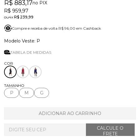
R$ 883,17
no PIX
R$ 959,97
4x
R$ 239,99
Compre e receba de volta R$ 96,00 em Cashback
P
TABELA DE MEDIDAS
TAMANHO
P
M
G
ADICIONAR AO CARRINHO