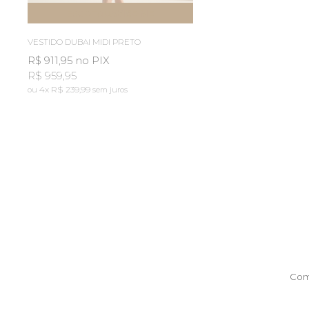
ESGOTOU
AVISE-ME
VESTIDO DUBAI MIDI PRETO
R$ 911,95
no PIX
R$ 959,95
4x
R$ 239,99
sem juros
Com