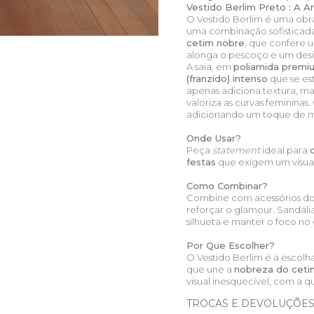
Vestido Berlim Preto : A 
O Vestido Berlim é uma obra
uma combinação sofisticada
cetim nobre
, que confere 
alonga o pescoço e um des
A saia, em
poliamida premi
(franzido) intenso
que se es
apenas adiciona textura, 
valoriza as curvas femininas
adicionando um toque de 
Onde Usar?
Peça
statement
ideal para
festas
que exigem um visual
Como Combinar?
Combine com acessórios d
reforçar o glamour. Sandália
silhueta e manter o foco no 
Por Que Escolher?
O Vestido Berlim é a escol
que une a
nobreza do ceti
visual inesquecível, com a
TROCAS E DEVOLUÇÕE