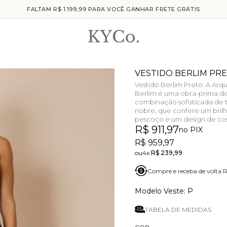
FALTAM R$ 1.199,99 PARA VOCÊ GANHAR FRETE GRÁTIS
VESTIDO BERLIM PR
Vestido Berlim Preto: A Ar
Berlim é uma obra-prima de 
combinação sofisticada de 
nobre, que confere um brilh
pescoço e um design de cos
R$ 911,97
no PIX
R$ 959,97
4x
R$ 239,99
Compre e receba de volta
P
TABELA DE MEDIDAS