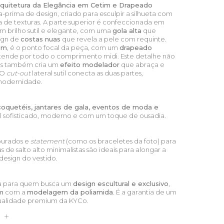
Arquitetura da Elegância em Cetim e Drapeado
-prima de design, criado para esculpir a silhueta com
 de texturas. A parte superior é confeccionada em
um brilho sutil e elegante, com uma
gola alta
que
ign de
costas nuas
que revela a pele com requinte.
um
, é o ponto focal da peça, com um
drapeado
tende por todo o comprimento midi. Este detalhe não
mas também cria um
efeito modelador
que abraça e
. O
cut-out
lateral sutil conecta as duas partes,
modernidade.
coquetéis, jantares de gala, eventos de moda e
 sofisticado, moderno e com um toque de ousadia.
ourados e
statement
(como os braceletes da foto) para
s de salto alto minimalistas são ideais para alongar a
design do vestido.
ha para quem busca um
design escultural e exclusivo
,
m
com a
modelagem da poliamida
. É a garantia de um
 qualidade premium da KYCo.
S