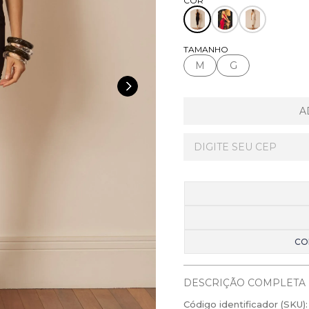
TAMANHO
M
G
A
CO
DESCRIÇÃO COMPLETA
Código identificador (SKU):