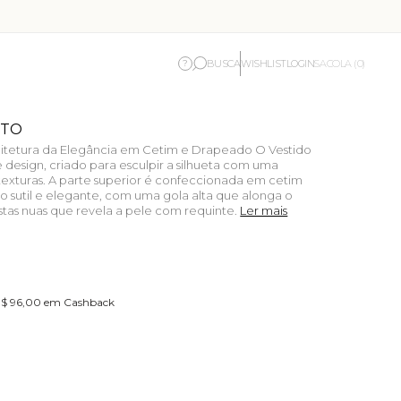
BUSCA
WISHLIST
LOGIN
?
SACOLA (0)
ETO
quitetura da Elegância em Cetim e Drapeado O Vestido
design, criado para esculpir a silhueta com uma
texturas. A parte superior é confeccionada em cetim
o sutil e elegante, com uma gola alta que alonga o
tas nuas que revela a pele com requinte.
Ler mais
 R$ 96,00 em Cashback