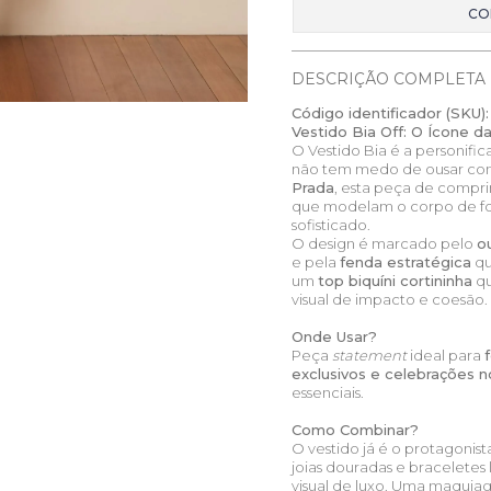
CO
DESCRIÇÃO COMPLETA
Código identificador (SKU):
Vestido Bia Off: O Ícone d
O Vestido Bia é a personif
não tem medo de ousar co
Prada
, esta peça de comp
que modelam o corpo de fo
sofisticado.
O design é marcado pelo
o
e pela
fenda estratégica
qu
um
top biquíni cortininha
qu
visual de impacto e coesão.
Onde Usar?
Peça
statement
ideal para
exclusivos e celebrações n
essenciais.
Como Combinar?
O vestido já é o protagonist
joias douradas e braceletes
visual de luxo. Uma maqui