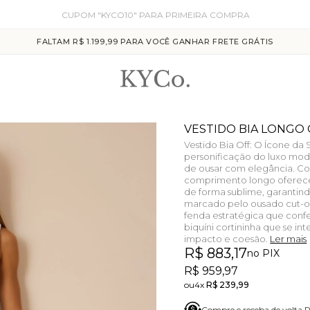
CUPOM "KYCO10" PARA PRIMEIRA COMPRA
FALTAM R$ 1.199,99 PARA VOCÊ GANHAR FRETE GRÁTIS
VESTIDO BIA LONGO
Vestido Bia Off: O Ícone da 
personificação do luxo mo
de ousar com elegância. C
comprimento longo oferec
de forma sublime, garantin
marcado pelo ousado cut-out
fenda estratégica que con
biquíni cortininha que se in
impacto e coesão.
Ler mais
R$ 883,17
no PIX
R$ 959,97
4x
R$ 239,99
Compre e receba de volta