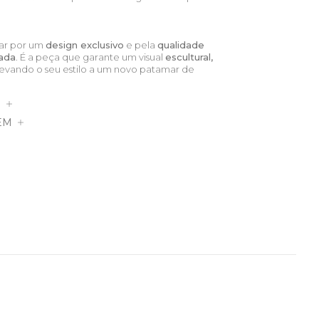
tar por um
design exclusivo
e pela
qualidade
rada
. É a peça que garante um visual
escultural,
elevando o seu estilo a um novo patamar de
S
EM