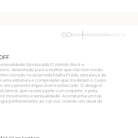
BUSCA
WISHLIST
LOGIN
?
SACOLA (0)
 OFF
Sensualidade Estruturada O Vestido Bia é a
derno, desenhado para a mulher que não tem medo
onfeccionado na aclamada Malha Prada, esta peça de
e uma estrutura e compressão que modelam o corpo
do um caimento impecável e sofisticado. O design é
 lateral, que revela a pele com requinte, e pela
fere movimento e sensualidade. Acompanha um top
tegra perfeitamente ao cut-out, criando um visual de
 R$ 96,00 em Cashback