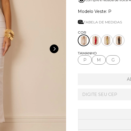
P
TABELA DE MEDIDAS
TAMANHO
P
M
G
A