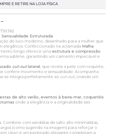
MPRE E RETIRE NA LOJA FÍSICA
750362
a Sensualidade Estruturada
icação do luxo moderno, desenhado para a mulher que
m elegância. Confeccionado na aclamada
Malha
rimento longo oferece uma
estrutura e compressão
rma sublime, garantindo um caimento impecável e
usado
cut-out
lateral
, que revela a pele com requinte,
e confere movimento e sensualidade. Acompanha
e se integra perfeitamente ao
cut-out
, criando um
festas de alto verão, eventos à beira-mar, coquetéis
oturnas
onde a elegância e a originalidade são
a. Combine com sandálias de salto alto minimalistas,
 largos (como sugerido na imagem) para reforçar o
agem
clean
e um penteado elegante completam a