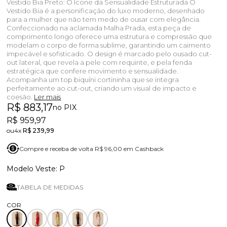
Vestido Bia Preto: O Ícone da Sensualidade Estruturada O
Vestido Bia é a personificação do luxo moderno, desenhado
para a mulher que não tem medo de ousar com elegância.
Confeccionado na aclamada Malha Prada, esta peça de
comprimento longo oferece uma estrutura e compressão que
modelam o corpo de forma sublime, garantindo um caimento
impecável e sofisticado. O design é marcado pelo ousado cut-
out lateral, que revela a pele com requinte, e pela fenda
estratégica que confere movimento e sensualidade.
Acompanha um top biquíni cortininha que se integra
perfeitamente ao cut-out, criando um visual de impacto e
coesão.
Ler mais
R$ 883,17
no PIX
R$ 959,97
4x
R$ 239,99
Compre e receba de volta R$ 96,00 em Cashback
P
TABELA DE MEDIDAS