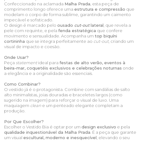
Confeccionado na aclamada
Malha Prada
, esta peça de
comprimento longo oferece uma
estrutura e compressão
que
modelam o corpo de forma sublime, garantindo um caimento
impecável e sofisticado.
O design é marcado pelo
ousado
cut-out
lateral
, que revela a
pele com requinte, e pela
fenda estratégica
que confere
movimento e sensualidade. Acompanha um
top biquíni
cortininha
que se integra perfeitamente ao
cut-out
, criando um
visual de impacto e coesão.
Onde Usar?
Peça
statement
ideal para
festas de alto verão, eventos à
beira-mar, coquetéis exclusivos e celebrações noturnas
onde
a elegância e a originalidade são essenciais.
Como Combinar?
O vestido já é o protagonista. Combine com sandálias de salto
alto minimalistas, joias douradas e braceletes largos (como
sugerido na imagem) para reforçar o visual de luxo. Uma
maquiagem
clean
e um penteado elegante completam a
produção.
Por Que Escolher?
Escolher o Vestido Bia é optar por um
design exclusivo
e pela
qualidade inquestionável da Malha Prada
. É a peça que garante
um visual
escultural, moderno e inesquecível
, elevando o seu