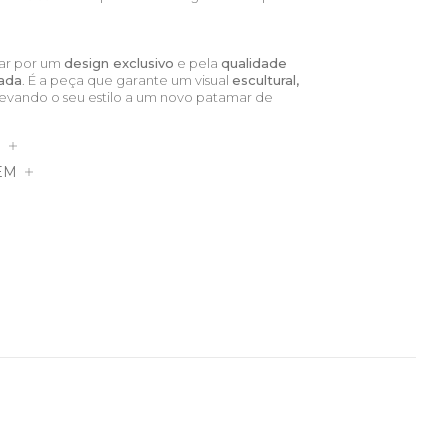
tar por um
design exclusivo
e pela
qualidade
rada
. É a peça que garante um visual
escultural,
elevando o seu estilo a um novo patamar de
S
EM