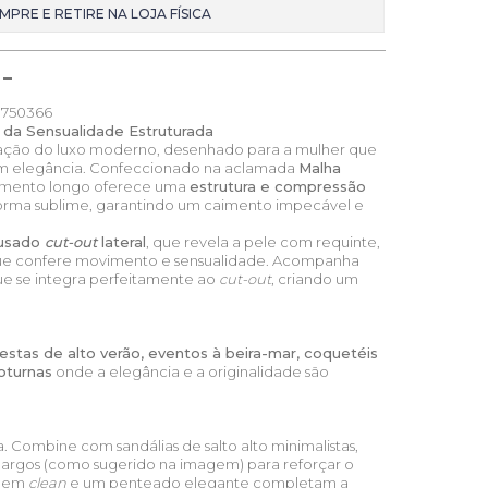
MPRE E RETIRE NA LOJA FÍSICA
750366
e da Sensualidade Estruturada
icação do luxo moderno, desenhado para a mulher que
m elegância. Confeccionado na aclamada
Malha
rimento longo oferece uma
estrutura e compressão
rma sublime, garantindo um caimento impecável e
usado
cut-out
lateral
, que revela a pele com requinte,
e confere movimento e sensualidade. Acompanha
e se integra perfeitamente ao
cut-out
, criando um
festas de alto verão, eventos à beira-mar, coquetéis
oturnas
onde a elegância e a originalidade são
a. Combine com sandálias de salto alto minimalistas,
 largos (como sugerido na imagem) para reforçar o
agem
clean
e um penteado elegante completam a