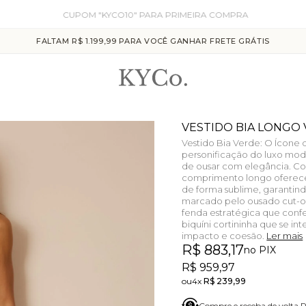
CUPOM "KYCO10" PARA PRIMEIRA COMPRA
FALTAM R$ 1.199,99 PARA VOCÊ GANHAR FRETE GRÁTIS
VESTIDO BIA LONGO
Vestido Bia Verde: O Ícone 
personificação do luxo mo
de ousar com elegância. C
comprimento longo oferec
de forma sublime, garantin
marcado pelo ousado cut-out
fenda estratégica que con
biquíni cortininha que se in
impacto e coesão.
Ler mais
R$ 883,17
no PIX
R$ 959,97
4x
R$ 239,99
Compre e receba de volta