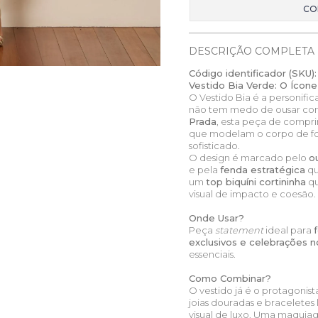
CO
DESCRIÇÃO COMPLETA
Código identificador (SKU):
Vestido Bia Verde: O Ícon
O Vestido Bia é a personif
não tem medo de ousar co
Prada
, esta peça de comp
que modelam o corpo de fo
sofisticado.
O design é marcado pelo
o
e pela
fenda estratégica
qu
um
top biquíni cortininha
qu
visual de impacto e coesão.
Onde Usar?
Peça
statement
ideal para
exclusivos e celebrações n
essenciais.
Como Combinar?
O vestido já é o protagonist
joias douradas e braceletes
visual de luxo. Uma maqui