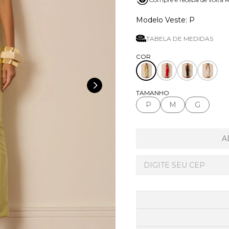
P
TABELA DE MEDIDAS
TAMANHO
P
M
G
A