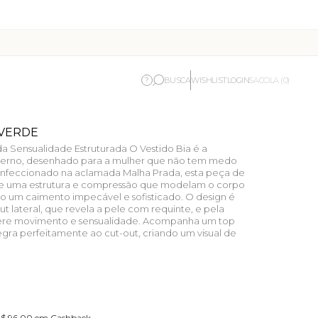
BUSCA
WISHLIST
LOGIN
?
SACOLA (0)
 VERDE
da Sensualidade Estruturada O Vestido Bia é a
derno, desenhado para a mulher que não tem medo
onfeccionado na aclamada Malha Prada, esta peça de
e uma estrutura e compressão que modelam o corpo
do um caimento impecável e sofisticado. O design é
 lateral, que revela a pele com requinte, e pela
fere movimento e sensualidade. Acompanha um top
tegra perfeitamente ao cut-out, criando um visual de
 R$ 96,00 em Cashback