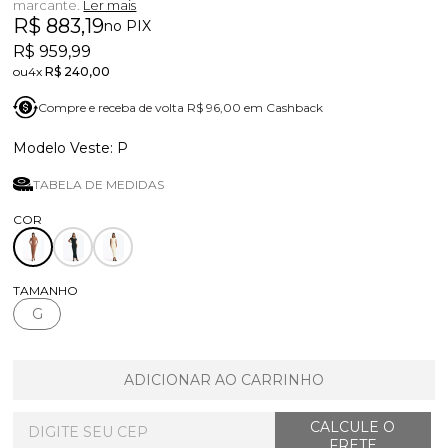
marcante.
Ler mais
R$ 883,19
no PIX
R$ 959,99
4x
R$ 240,00
Compre e receba de volta R$ 96,00 em Cashback
P
TABELA DE MEDIDAS
TAMANHO
G
ADICIONAR AO CARRINHO