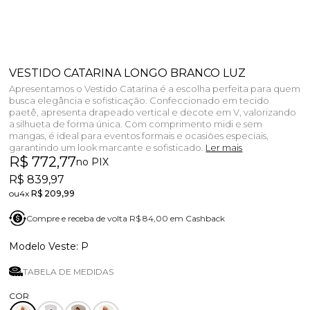
VESTIDO CATARINA LONGO BRANCO LUZ
Apresentamos o Vestido Catarina é a escolha perfeita para quem
busca elegância e sofisticação. Confeccionado em tecido
paetê, apresenta drapeado vertical e decote em V, valorizando
a silhueta de forma única. Com comprimento midi e sem
mangas, é ideal para eventos formais e ocasiões especiais,
garantindo um look marcante e sofisticado.
Ler mais
R$ 772,77
no PIX
R$ 839,97
4x
R$ 209,99
Compre e receba de volta R$ 84,00 em Cashback
P
TABELA DE MEDIDAS