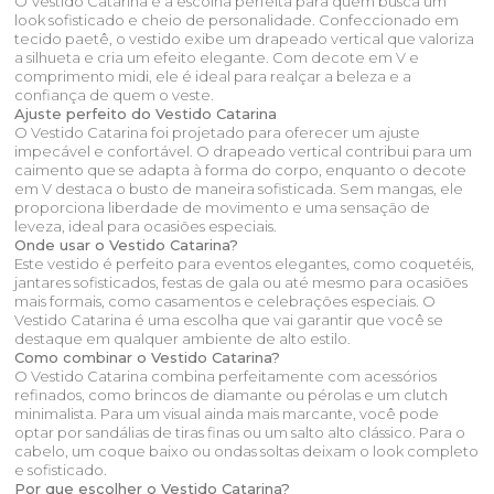
O Vestido Catarina é a escolha perfeita para quem busca um
look sofisticado e cheio de personalidade. Confeccionado em
tecido paetê, o vestido exibe um drapeado vertical que valoriza
a silhueta e cria um efeito elegante. Com decote em V e
comprimento midi, ele é ideal para realçar a beleza e a
confiança de quem o veste.
Ajuste perfeito do Vestido Catarina
O Vestido Catarina foi projetado para oferecer um ajuste
impecável e confortável. O drapeado vertical contribui para um
caimento que se adapta à forma do corpo, enquanto o decote
em V destaca o busto de maneira sofisticada. Sem mangas, ele
proporciona liberdade de movimento e uma sensação de
leveza, ideal para ocasiões especiais.
Onde usar o Vestido Catarina?
Este vestido é perfeito para eventos elegantes, como coquetéis,
jantares sofisticados, festas de gala ou até mesmo para ocasiões
mais formais, como casamentos e celebrações especiais. O
Vestido Catarina é uma escolha que vai garantir que você se
destaque em qualquer ambiente de alto estilo.
Como combinar o Vestido Catarina?
O Vestido Catarina combina perfeitamente com acessórios
refinados, como brincos de diamante ou pérolas e um clutch
minimalista. Para um visual ainda mais marcante, você pode
optar por sandálias de tiras finas ou um salto alto clássico. Para o
cabelo, um coque baixo ou ondas soltas deixam o look completo
e sofisticado.
Por que escolher o Vestido Catarina?